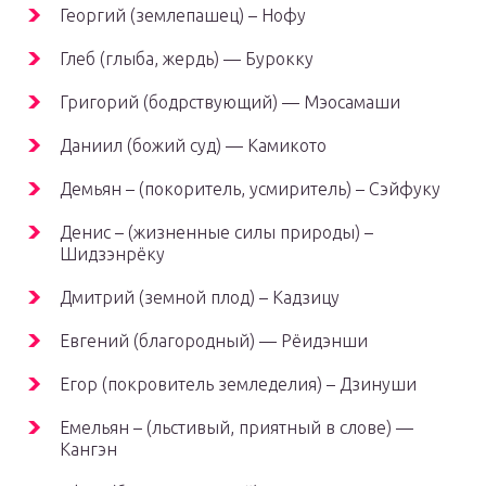
Георгий (землепашец) – Нофу
Глеб (глыба, жердь) — Бурокку
Григорий (бодрствующий) — Мэосамаши
Даниил (божий суд) — Камикото
Демьян – (покоритель, усмиритель) – Сэйфуку
Денис – (жизненные силы природы) –
Шидзэнрёку
Дмитрий (земной плод) – Кадзицу
Евгений (благородный) — Рёидэнши
Егор (покровитель земледелия) – Дзинуши
Емельян – (льстивый, приятный в слове) —
Кангэн