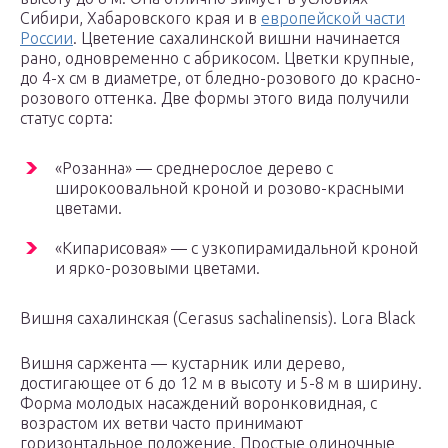
Сибири, Хабаровского края и в
европейской части
России
. Цветение сахалинской вишни начинается
рано, одновременно с абрикосом. Цветки крупные,
до 4-х см в диаметре, от бледно-розового до красно-
розового оттенка. Две формы этого вида получили
статус сорта:
«Розанна» — среднерослое дерево с
широкоовальной кроной и розово-красными
цветами.
«Кипарисовая» — с узкопирамидальной кроной
и ярко-розовыми цветами.
Вишня сахалинская (Cerasus sachalinensis). Lora Black
Вишня саржента — кустарник или дерево,
достигающее от 6 до 12 м в высоту и 5-8 м в ширину.
Форма молодых насаждений воронковидная, с
возрастом их ветви часто принимают
горизонтальное положение. Простые одиночные