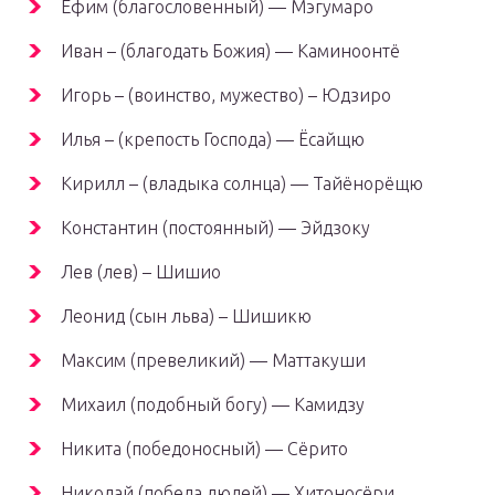
Ефим (благословенный) — Мэгумаро
Иван – (благодать Божия) — Каминоонтё
Игорь – (воинство, мужество) – Юдзиро
Илья – (крепость Господа) — Ёсайщю
Кирилл – (владыка солнца) — Тайёнорёщю
Константин (постоянный) — Эйдзоку
Лев (лев) – Шишио
Леонид (сын льва) – Шишикю
Максим (превеликий) — Маттакуши
Михаил (подобный богу) — Камидзу
Никита (победоносный) — Сёрито
Николай (победа людей) — Хитоносёри