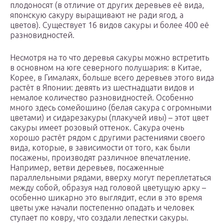
плодоносят (в отличие от других деревьев её вида,
японскую сакуру выращивают не ради ягод, а
цветов). Существует 16 видов сакуры и более 400 её
разновидностей.
Несмотря на то что деревья сакуры можно встретить
в основном на юге северного полушария: в Китае,
Корее, в Гималаях, больше всего деревьев этого вида
растёт в Японии: девять из шестнадцати видов и
немалое количество разновидностей. Особенно
много здесь сомейошино (белая сакура с огромными
цветами) и сидарезакуры (плакучей ивы) – этот цвет
сакуры имеет розовый оттенок. Сакура очень
хорошо растёт рядом с другими растениями своего
вида, которые, в зависимости от того, как были
посажены, производят различное впечатление.
Например, ветви деревьев, посаженные
параллельными рядами, вверху могут переплетаться
между собой, образуя над головой цветущую арку –
особенно шикарно это выглядит, если в это время
цветы уже начали постепенно опадать и человек
ступает по ковру, что создали лепестки сакуры.