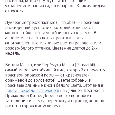
растения, которые могут стать настоящим
украшением наших садов и парков. К таким видам
относятся:
Луизеания трёхлопастная (L. triloba) — красивый
раскидистый кустарник, который отличается
морозостойкостью и устойчивостью к засухе. В
апреле-мае на его ветвях раскрываются
многочисленные махровые цветки розового или
розово-белого оттенка. Цветение длится до 2-х
недель.
Вишня Маака, или Черёмуха Маака (P. maackii) —
самый морозоустойчивый вид, который отличается
красивой окраской коры — от красновато-
оранжевой до золотистой. Цветы собраны в
красивые длинные кисти белого цвета. Этот вид в
дикой природе встречается
на Дальнем Востоке, в
Приморье и Китае. Дерево легко переносит
затопление и засуху, пересадку и стрижку, хорошо
растёт в городских условиях.