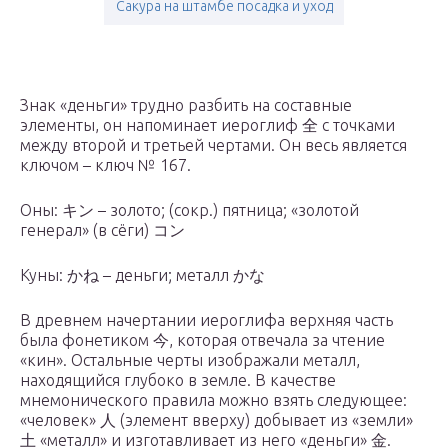
Сакура на штамбе посадка и уход
Знак «деньги» трудно разбить на составные
элементы, он напоминает иероглиф 全 с точками
между второй и третьей чертами. Он весь является
ключом – ключ № 167.
Оны: キン – золото; (сокр.) пятница; «золотой
генерал» (в сёги) コン
Куны: かね – деньги; металл かな
В древнем начертании иероглифа верхняя часть
была фонетиком 今, которая отвечала за чтение
«кин». Остальные черты изображали металл,
находящийся глубоко в земле. В качестве
мнемонического правила можно взять следующее:
«человек» 人 (элемент вверху) добывает из «земли»
土 «металл» и изготавливает из него «деньги» 金.