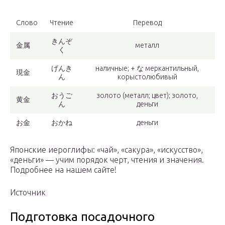
Слово
Чтение
Перевод
きんぞ
金属
металл
く
げんき
наличные; + な меркантильный,
現金
ん
корыстолюбивый
おうご
золото (металл; цвет); золото,
黄金
ん
деньги
お金
おかね
деньги
Японские иероглифы: «чай», «сакура», «искусство»,
«деньги» — учим порядок черт, чтения и значения.
Подробнее на нашем сайте!
Источник
Подготовка посадочного