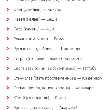
Олег (светлый) — Хикаро
Павел (малый) — Сёши
Петр (камень) — Иши
Роман (римлянин) — Роман
Руслан (твердый лев) — Шишихадо
Тигран (щедрый человек)- Киретего
Сергей (высокий, высокочтимый) — Таттобу
Станислав (стать прославленным) — Юмэйнару
Степан (венец, венок, корона) — Ханаваро
Юрий (созидатель) — Яритэ
Ярослав (яркая слава) — Акарумэй