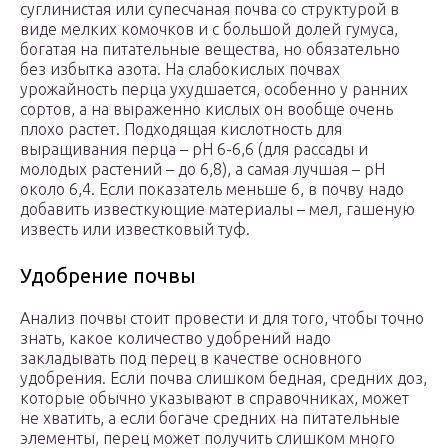
суглинистая или супесчаная почва со структурой в
виде мелких комочков и с большой долей гумуса,
богатая на питательные вещества, но обязательно
без избытка азота. На слабокислых почвах
урожайность перца ухудшается, особенно у ранних
сортов, а на выраженно кислых он вообще очень
плохо растет. Подходящая кислотность для
выращивания перца – рН 6-6,6 (для рассады и
молодых растений – до 6,8), а самая лучшая – рН
около 6,4. Если показатель меньше 6, в почву надо
добавить известкующие материалы – мел, гашеную
известь или известковый туф.
Удобрение почвы
Анализ почвы стоит провести и для того, чтобы точно
знать, какое количество удобрений надо
закладывать под перец в качестве основного
удобрения. Если почва слишком бедная, средних доз,
которые обычно указывают в справочниках, может
не хватить, а если богаче средних на питательные
элементы, перец может получить слишком много