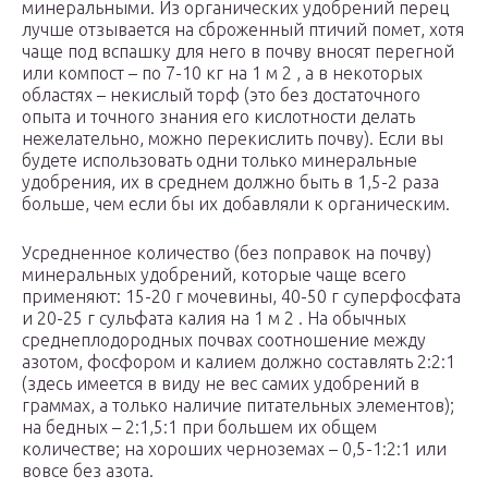
минеральными. Из органических удобрений перец
лучше отзывается на сброженный птичий помет, хотя
чаще под вспашку для него в почву вносят перегной
или компост – по 7-10 кг на 1 м 2 , а в некоторых
областях – некислый торф (это без достаточного
опыта и точного знания его кислотности делать
нежелательно, можно перекислить почву). Если вы
будете использовать одни только минеральные
удобрения, их в среднем должно быть в 1,5-2 раза
больше, чем если бы их добавляли к органическим.
Усредненное количество (без поправок на почву)
минеральных удобрений, которые чаще всего
применяют: 15-20 г мочевины, 40-50 г суперфосфата
и 20-25 г сульфата калия на 1 м 2 . На обычных
среднеплодородных почвах соотношение между
азотом, фосфором и калием должно составлять 2:2:1
(здесь имеется в виду не вес самих удобрений в
граммах, а только наличие питательных элементов);
на бедных – 2:1,5:1 при большем их общем
количестве; на хороших черноземах – 0,5-1:2:1 или
вовсе без азота.