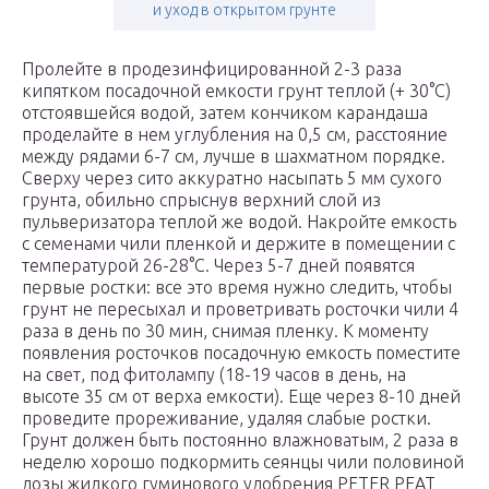
и уход в открытом грунте
Пролейте в продезинфицированной 2-3 раза
кипятком посадочной емкости грунт теплой (+ 30°С)
отстоявшейся водой, затем кончиком карандаша
проделайте в нем углубления на 0,5 см, расстояние
между рядами 6-7 см, лучше в шахматном порядке.
Сверху через сито аккуратно насыпать 5 мм сухого
грунта, обильно спрыснув верхний слой из
пульверизатора теплой же водой. Накройте емкость
с семенами чили пленкой и держите в помещении с
температурой 26-28°С. Через 5-7 дней появятся
первые ростки: все это время нужно следить, чтобы
грунт не пересыхал и проветривать росточки чили 4
раза в день по 30 мин, снимая пленку. К моменту
появления росточков посадочную емкость поместите
на свет, под фитолампу (18-19 часов в день, на
высоте 35 см от верха емкости). Еще через 8-10 дней
проведите прореживание, удаляя слабые ростки.
Грунт должен быть постоянно влажноватым, 2 раза в
неделю хорошо подкормить сеянцы чили половиной
дозы жидкого гуминового удобрения PETER PEAT