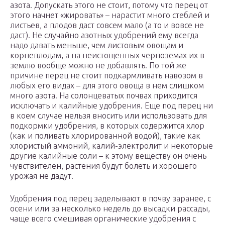
азота. Допускать этого не стоит, потому что перец от
этого начнет «жировать» – нарастит много стеблей и
листьев, а плодов даст совсем мало (а то и вовсе не
даст). Не случайно азотных удобрений ему всегда
надо давать меньше, чем листовым овощам и
корнеплодам, а на неистощенных черноземах их в
землю вообще можно не добавлять. По той же
причине перец не стоит подкармливать навозом в
любых его видах – для этого овоща в нем слишком
много азота. На солонцеватых почвах приходится
исключать и калийные удобрения. Еще под перец ни
в коем случае нельзя вносить или использовать для
подкормки удобрения, в которых содержится хлор
(как и поливать хлорированной водой), такие как
хлористый аммоний, калий-электролит и некоторые
другие калийные соли – к этому веществу он очень
чувствителен, растения будут болеть и хорошего
урожая не дадут.
Удобрения под перец заделывают в почву заранее, с
осени или за несколько недель до высадки рассады,
чаще всего смешивая органические удобрения с