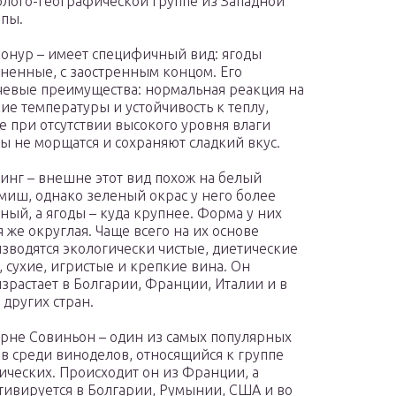
олого-географической группе из Западной
пы.
онур – имеет специфичный вид: ягоды
ненные, с заостренным концом. Его
евые преимущества: нормальная реакция на
ие температуры и устойчивость к теплу,
е при отсутствии высокого уровня влаги
ы не морщатся и сохраняют сладкий вкус.
инг – внешне этот вид похож на белый
иш, однако зеленый окрас у него более
ный, а ягоды – куда крупнее. Форма у них
я же округлая. Чаще всего на их основе
зводятся экологически чистые, диетические
, сухие, игристые и крепкие вина. Он
зрастает в Болгарии, Франции, Италии и в
 других стран.
рне Совиньон – один из самых популярных
в среди виноделов, относящийся к группе
ических. Происходит он из Франции, а
тивируется в Болгарии, Румынии, США и во