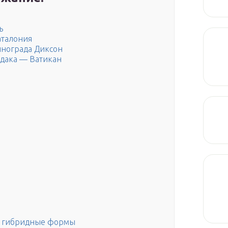
ь
аталония
инограда Диксон
дака — Ватикан
и гибридные формы