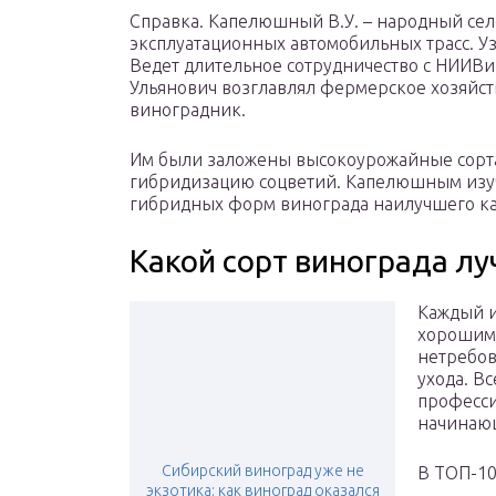
Справка. Капелюшный В.У. – народный се
эксплуатационных автомобильных трасс. Узу
Ведет длительное сотрудничество с НИИВиВ
Ульянович возглавлял фермерское хозяйств
виноградник.
Им были заложены высокоурожайные сорта
гибридизацию соцветий. Капелюшным изуче
гибридных форм винограда наилучшего ка
Какой сорт винограда л
Каждый и
хорошим 
нетребов
ухода. В
професси
начинаю
Сибирский виноград уже не
В ТОП-10
экзотика: как виноград оказался