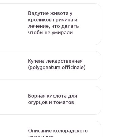
Вздутие живота у
кроликов причина и
лечение, что делать
чтобы не умирали
Купена лекарственная
(polygonatum officinale)
Борная кислота для
огурцов и томатов
Описание колорадского
жука и его