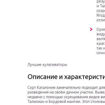
резу
и Та
созр
Ягод
отли
Ориг
виду
вытя
крас
так 
сочн
Лучшие культиваторы
Описание и характерист
Сорт Каталония замечательно подходит для
разведения на своём дачном участке. Выве
недавно с помощью скрещивания видов в
Талисман и Бордовой мантии. Этот столов