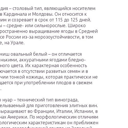
дия – столовый тип, являющийся носителем
в Кардинала и Молдовы. Он относится к
им и созревает в срок от 115 до 125 дней.
ы – средне- или сильнорослые. Широко
ространенно выращивание ягоды в Средней
се России из-за морозоустойчивости, в том
е, на Урале.
иш овальный белый – он отличается
нькими, аккуратными ягодами бледно-
ного цвета. Их характерная особенность
ючается в отсутствии развитых семян и в
чии тонкой кожицы, которая практически не
ается при употреблении плодов в свежем
.
 нуар – технический тип винограда,
елываемый для приготовления элитных вин.
выращивают во Франции, Италии, Испании, в
нах Америки. По морфологическим отличиям
ологическим характеристикам он приближен