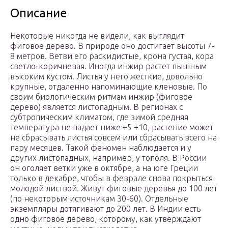
Описание
Некоторые никогда не видели, как выглядит
фиговое дерево. В природе оно достигает высоты 7-
8 метров. Ветви его раскидистые, крона густая, кора
светло-коричневая. Иногда инжир растет пышным
высоким кустом. Листья у него жесткие, довольно
крупные, отдаленно напоминающие кленовые. По
своим биологическим ритмам инжир (фиговое
дерево) является листопадным. В регионах с
субтропическим климатом, где зимой средняя
температура не падает ниже +5 +10, растение может
не сбрасывать листья совсем или сбрасывать всего на
пару месяцев. Такой феномен наблюдается и у
других листопадных, например, у тополя. В России
он оголяет ветки уже в октябре, а на юге Греции
только в декабре, чтобы в феврале снова покрыться
молодой листвой. Живут фиговые деревья до 100 лет
(по некоторым источникам 30-60). Отдельные
экземпляры дотягивают до 200 лет. В Индии есть
одно фиговое дерево, которому, как утверждают