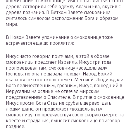
упоминание о смоковнице. Именно из листьев этого
дерева сотворили себе одежду Адам и Ева, вкусив с
дерева познания. В Ветхом Завете смоковница
считалось символом расположения Бога и образом
мира.
В Новом Завете упоминание о смоковнице тоже
встречается еще до проклятия:
Иисус часто говорил притчами, в этой в образе
смоковницы предстает Израиль. Иисус три года
проповедовал там, смоковницу «возделывал»
Господь, но она не давала «плода». Народ Божий
оказался не готов ко встрече с Мессией. Люди ждали
Бога величественным, грозным, Иисус, вошедший в
Иерусалим на ослике не отвечал мирским
представлениям о Спасителе. В притче о смоковнице
Иисус просит Бога Отца не срубать дерево, дать
людям шанс, он продолжает «возделывать»
смоковницу, но предчувствуя свою скорую смерть на
кресте и страдания, выносит смоковнице приговор
позднее.