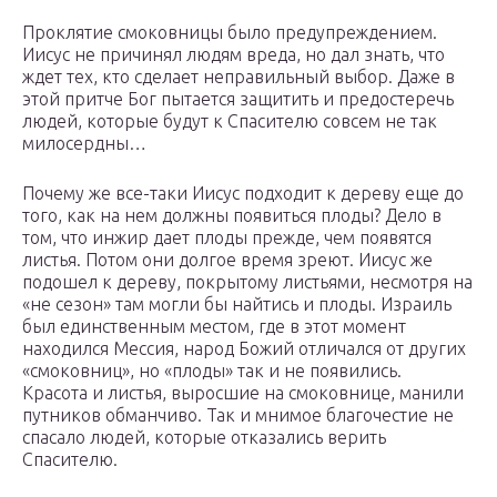
Проклятие смоковницы было предупреждением.
Иисус не причинял людям вреда, но дал знать, что
ждет тех, кто сделает неправильный выбор. Даже в
этой притче Бог пытается защитить и предостеречь
людей, которые будут к Спасителю совсем не так
милосердны…
Почему же все-таки Иисус подходит к дереву еще до
того, как на нем должны появиться плоды? Дело в
том, что инжир дает плоды прежде, чем появятся
листья. Потом они долгое время зреют. Иисус же
подошел к дереву, покрытому листьями, несмотря на
«не сезон» там могли бы найтись и плоды. Израиль
был единственным местом, где в этот момент
находился Мессия, народ Божий отличался от других
«смоковниц», но «плоды» так и не появились.
Красота и листья, выросшие на смоковнице, манили
путников обманчиво. Так и мнимое благочестие не
спасало людей, которые отказались верить
Спасителю.