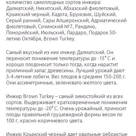
количество самоплодных сортов инжира:
Далматский, Никитский, Абхазский фиолетовый,
Крымский черный, Кадота, Брунсвик, Шуйский,
Серый ранний, Сары Апшеронский, Адриатический
фиолетовый, Сочинский №7, Рандино,
Поморийский, Июльский, Лардаро, Подарок 50-
летию Октября, Brown Turkey.
Самый вкусный из них инжир Далматский. Он
переносит понижение температуры до -15° С и
хорошо плодоносит только тогда, когда нарастит
приличный запас древесины. Лучший урожай дают
3-4-летние побеги. Вес плодов в среднем 150-200 г.
Они ассиметричные, зеленовато-желтого цвета.
Инжир Brown Turkey – самый зимостойкий из всех
сортов. Выдерживает кратковременные понижения
температуры до -20° С. Очень урожайный, приносит
плоды правильной грушевидной формы весом по
100 г, красно-коричневого цвета.
Инжир Крымский черный дает овальные ребристые