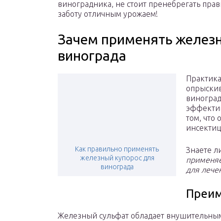
виноградника, не стоит пренебрегать прав
заботу отличным урожаем!
Зачем применять желез
винограда
Практика
опрыскив
виноград
эффектив
том, что
инсектиц
Как правильно применять
Знаете л
железный купорос для
применяе
винограда
для лече
Преи
Железный сульфат обладает внушительны