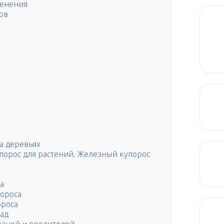
менения
ов
а деревьях
порос для растений. Железный купорос
а
ороса
ороса
рад