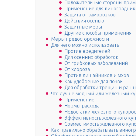
Положительные стороны при
Применение для виноградник
Защита от заморозков
Действия осенью
Защитные меры
Другие способы применения
Меры предосторожности
Для чего можно использовать
Против вредителей
Для осенних обработок
От грибковых заболеваний
От хлороза
Против лишайников и мхов
Как удобрение для почвы
Для обработки трещин и ран н
Что лучше медный или железный ку
Применение
Нормы расхода
Недостатки железного купорос
Эффективность железного куп
Совместимость железного куп
Как правильно обрабатывать виног