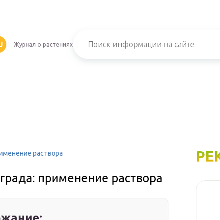
U
Журнал о растениях
РЕ
рименение раствора
града: применение раствора
жание: