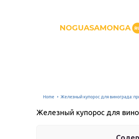
NOGUASAMONGA
R
Home
Железный купорос для винограда: п
Железный купорос для вино
Содер