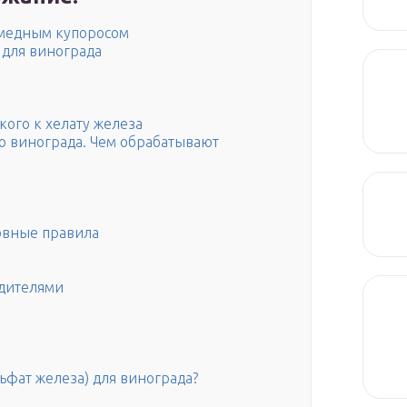
 медным купоросом
 для винограда
кого к хелату железа
ю винограда. Чем обрабатывают
овные правила
едителями
ьфат железа) для винограда?