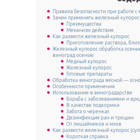
Правила безопасности при работе с
Зачем применять железный купорос
Преимущества
Механизм действия
Как развести железный купорос
Приготовление раствора, близ
Железный купорос обработка осень
виноград осенью
Медный купорос
Железный купорос
Готовые препараты
Обработка винограда весной — осн
Особенности применения
Использование в виноградарстве
Борьба с заболеваниями и вр
В качестве подкормки
Забота о черенках
Дезинфекция ран и трещин
От лишайников и мхов
Как развести железный купорос (сул
Короткая справка