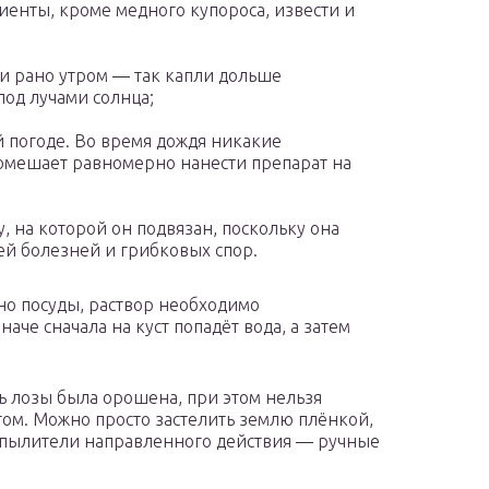
иенты, кроме медного купороса, извести и
и рано утром — так капли дольше
под лучами солнца;
й погоде. Во время дождя никакие
помешает равномерно нанести препарат на
у, на которой он подвязан, поскольку она
й болезней и грибковых спор.
дно посуды, раствор необходимо
че сначала на куст попадёт вода, а затем
ь лозы была орошена, при этом нельзя
том. Можно просто застелить землю плёнкой,
пылители направленного действия — ручные