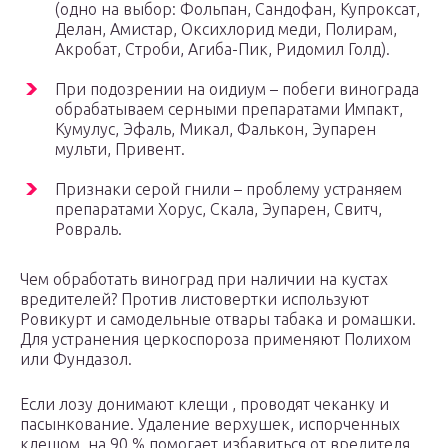
(одно на выбор: Фольпан, Сандофан, Купроксат,
Делан, Амистар, Оксихлорид меди, Полирам,
Акробат, Строби, Агиба-Пик, Ридомил Голд).
При подозрении на оидиум – побеги винограда
обрабатываем серными препаратами Импакт,
Кумулус, Эфаль, Микал, Фалькон, Эупарен
мульти, Привент.
Признаки серой гнили – проблему устраняем
препаратами Хорус, Скала, Эупарен, Свитч,
Ровраль.
Чем обработать виноград при наличии на кустах
вредителей? Против листовертки используют
Ровикурт и самодельные отвары табака и ромашки.
Для устранения церкоспороза применяют Полихом
или Фундазол.
Если лозу донимают клещи , проводят чеканку и
пасынкование. Удаление верхушек, испорченных
клещом, на 90 % помогает избавиться от вредителя.