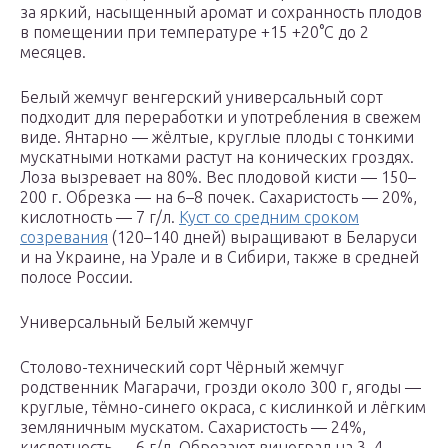
за яркий, насыщенный аромат и сохранность плодов
в помещении при температуре +15 +20°С до 2
месяцев.
Белый жемчуг венгерский универсальный сорт
подходит для переработки и употребления в свежем
виде. Янтарно — жёлтые, круглые плоды с тонкими
мускатными нотками растут на конических гроздях.
Лоза вызревает на 80%. Вес плодовой кисти — 150–
200 г. Обрезка — на 6–8 почек. Сахаристость — 20%,
кислотность — 7 г/л.
Куст со средним сроком
созревания
(120–140 дней) выращивают в Беларуси
и на Украине, на Урале и в Сибири, также в средней
полосе России.
Универсальный Белый жемчуг
Столово-технический сорт Чёрный жемчуг
родственник Магарачи, грозди около 300 г, ягоды —
круглые, тёмно-синего окраса, с кислинкой и лёгким
земляничным мускатом. Сахаристость — 24%,
кислотность — 6 г/л. Обрезают виноград на 3–4