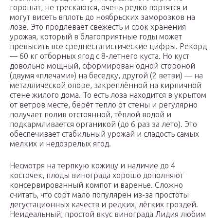
горошат, не трескаются, очень редко портятся и
могут висеть вплоть до ноябрьских заморозков на
лозе. Это продлевает свежесть и срок хранения
урожая, который в благоприятные годы может
превысить все среднестатистические цифры. Рекорд
— 60 кг отборных ягод с 8-летнего куста. Но куст
довольно мощный, сформирован одной стороной
(двумя «плечами») на беседку, другой (2 ветви) — на
металлической опоре, закреплённой на кирпичной
стене жилого дома. То есть лоза находится в укрытом
от ветров месте, берёт тепло от стены и регулярно
получает полив отстоянной, тёплой водой и
подкармливается органикой (до 6 раз за лето). Это
обеспечивает стабильный урожай и сладость самых
мелких и недозрелых ягод.
Несмотря на терпкую кожицу и наличие до 4
косточек, плоды винограда хорошо дополняют
консервированный компот и варенье. Сложно
считать, что сорт мало популярен из-за простоты
дегустационных качеств и редких, лёгких гроздей.
Неидеальный, простой вкус винограда Лидия любим