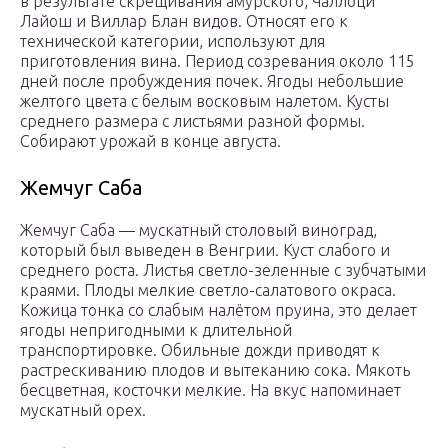
в результате скрещивания амурского, Чаллоци
Лайош и Виллар Блан видов. Относят его к
технической категории, используют для
приготовления вина. Период созревания около 115
дней после пробуждения почек. Ягоды небольшие
желтого цвета с белым восковым налетом. Кусты
среднего размера с листьями разной формы.
Собирают урожай в конце августа.
Жемчуг Саба
Жемчуг Саба — мускатный столовый виноград,
который был выведен в Венгрии. Куст слабого и
среднего роста. Листья светло-зеленные с зубчатыми
краями. Плоды мелкие светло-салатового окраса.
Кожица тонка со слабым налётом пруина, это делает
ягоды непригодными к длительной
транспортировке. Обильные дожди приводят к
растрескиванию плодов и вытеканию сока. Мякоть
бесцветная, косточки мелкие. На вкус напоминает
мускатный орех.