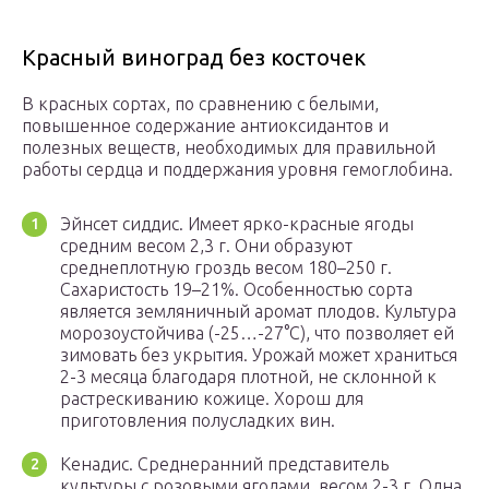
Красный виноград без косточек
В красных сортах, по сравнению с белыми,
повышенное содержание антиоксидантов и
полезных веществ, необходимых для правильной
работы сердца и поддержания уровня гемоглобина.
Эйнсет сиддис. Имеет ярко-красные ягоды
средним весом 2,3 г. Они образуют
среднеплотную гроздь весом 180–250 г.
Сахаристость 19–21%. Особенностью сорта
является земляничный аромат плодов. Культура
морозоустойчива (-25…-27°С), что позволяет ей
зимовать без укрытия. Урожай может храниться
2-3 месяца благодаря плотной, не склонной к
растрескиванию кожице. Хорош для
приготовления полусладких вин.
Кенадис. Среднеранний представитель
культуры с розовыми ягодами, весом 2-3 г. Одна