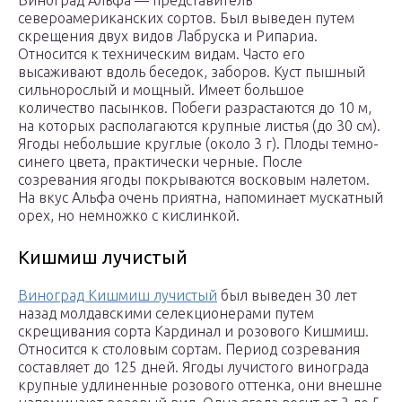
Виноград Альфа — представитель
североамериканских сортов. Был выведен путем
скрещения двух видов Лабруска и Рипариа.
Относится к техническим видам. Часто его
высаживают вдоль беседок, заборов. Куст пышный
сильнорослый и мощный. Имеет большое
количество пасынков. Побеги разрастаются до 10 м,
на которых располагаются крупные листья (до 30 см).
Ягоды небольшие круглые (около 3 г). Плоды темно-
синего цвета, практически черные. После
созревания ягоды покрываются восковым налетом.
На вкус Альфа очень приятна, напоминает мускатный
орех, но немножко с кислинкой.
Кишмиш лучистый
Виноград Кишмиш лучистый
был выведен 30 лет
назад молдавскими селекционерами путем
скрещивания сорта Кардинал и розового Кишмиш.
Относится к столовым сортам. Период созревания
составляет до 125 дней. Ягоды лучистого винограда
крупные удлиненные розового оттенка, они внешне