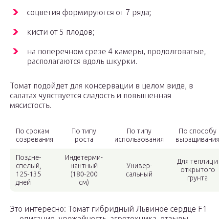
соцветия формируются от 7 ряда;
кисти от 5 плодов;
на поперечном срезе 4 камеры, продолговатые,
располагаются вдоль шкурки.
Томат подойдет для консервации в целом виде, в
салатах чувствуется сладость и повышенная
мясистость.
По срокам
По типу
По типу
По способу
созревания
роста
использования
выращивани
Поздне-
Индетерми-
Для теплиц и
спелый,
нантный
Универ-
открытого
125-135
(180-200
сальный
грунта
дней
см)
Это интересно: Томат гибридный Львиное сердце F1
— описание, урожайность, агротехника, отзывы