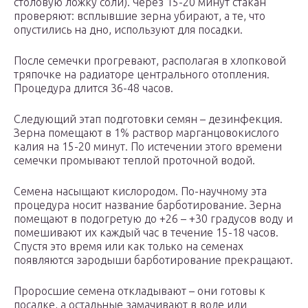
столовую ложку соли). Через 15-20 минут стакан
проверяют: всплывшие зерна убирают, а те, что
опустились на дно, используют для посадки.
После семечки прогревают, располагая в хлопковой
тряпочке на радиаторе центрального отопления.
Процедура длится 36-48 часов.
Следующий этап подготовки семян – дезинфекция.
Зерна помещают в 1% раствор марганцовокислого
калия на 15-20 минут. По истечении этого времени
семечки промывают теплой проточной водой.
Семена насыщают кислородом. По-научному эта
процедура носит название барботирование. Зерна
помещают в подогретую до +26 – +30 градусов воду и
помешивают их каждый час в течение 15-18 часов.
Спустя это время или как только на семенах
появляются зародыши барботирование прекращают.
Проросшие семена откладывают – они готовы к
посадке, а остальные замачивают в воде или