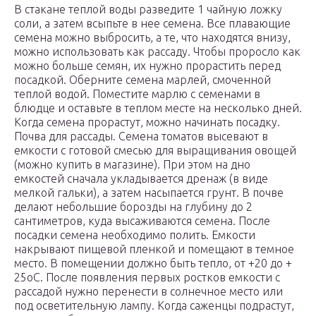
В стакане теплой воды разведите 1 чайную ложку
соли, а затем всыпьте в нее семена. Все плавающие
семена можно выбросить, а те, что находятся внизу,
можно использовать как рассаду. Чтобы проросло как
можно больше семян, их нужно прорастить перед
посадкой. Оберните семена марлей, смоченной
теплой водой. Поместите марлю с семенами в
блюдце и оставьте в теплом месте на несколько дней.
Когда семена прорастут, можно начинать посадку.
Почва для рассады. Семена томатов высевают в
емкости с готовой смесью для выращивания овощей
(можно купить в магазине). При этом на дно
емкостей сначала укладывается дренаж (в виде
мелкой гальки), а затем насыпается грунт. В почве
делают небольшие борозды на глубину до 2
сантиметров, куда высаживаются семена. После
посадки семена необходимо полить. Емкости
накрывают пищевой пленкой и помещают в темное
место. В помещении должно быть тепло, от +20 до +
25oC. После появления первых ростков емкости с
рассадой нужно перенести в солнечное место или
под осветительную лампу. Когда саженцы подрастут,