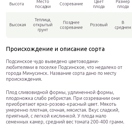
Место
Цвет
Размер
Высота
Созревание
посадки
плода
плода
Теплица,
Позднее
В
Высокая
открытый
Розовый
созревание
среднем
грунт
Происхождение и описание сорта
Подсинское чудо выведено цветоводами-
любителями в поселке Подсинское, что недалеко от
города Минусинск. Название сорта дано по месту
происхождения.
Плод сливовидной формы, удлиненной формы,
плодоножка слабо ребристая. При созревании они
приобретают ярко-розово-красный цвет. Мякоть
умеренно плотная, сочная, мясистая. Вкус сладкий,
приятный, с легкой кислинкой. У плода мало
семенных камер, средний вес томата 200-400 грамм.