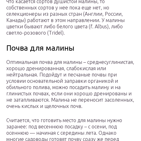
Что касается сортов душистой малины, то
собственных сортов у нее пока еще нет, но
селекционеры из разных стран (Англии, России,
Канады) работают в этом направлении. У малины
цветки бывают либо белого цвета (f. Albus), либо
светло-розового (Tridel).
Почва для малины
Оптимальная почва для малины – среднесуглинистая,
хорошо дренированная, слабокислая или
нейтральная. Подойдут и песчаные почвы при
условии основательной заправки органикой и
обильного полива, можно посадить малину и на
глинистых почвах, если они хорошо дренированы и
не затапливаются. Малина не переносит засоленных,
очень кислых и щелочных почв.
Считается, что готовить место для малины нужно
заранее: под весеннюю посадку – с осени, под
осеннюю — начиная с середины лета. Однако
многие садоводы готовят почву сразу же перед