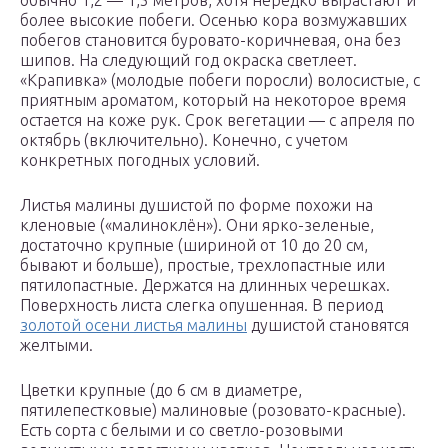
обычно 1,2 — 1,5 метров, хотя нередко вырастают и
более высокие побеги. Осенью кора возмужавших
побегов становится буровато-коричневая, она без
шипов. На следующий год окраска светлеет.
«Крапивка» (молодые побеги поросли) волосистые, с
приятным ароматом, который на некоторое время
остается на коже рук. Срок вегетации — с апреля по
октябрь (включительно). Конечно, с учетом
конкретных погодных условий.
Листья малины душистой по форме похожи на
кленовые («малиноклён»). Они ярко-зеленые,
достаточно крупные (шириной от 10 до 20 см,
бывают и больше), простые, трехлопастные или
пятилопастные. Держатся на длинных черешках.
Поверхность листа слегка опушенная. В период
золотой осени листья малины
душистой становятся
желтыми.
Цветки крупные (до 6 см в диаметре,
пятилепестковые) малиновые (розовато-красные).
Есть сорта с белыми и со светло-розовыми