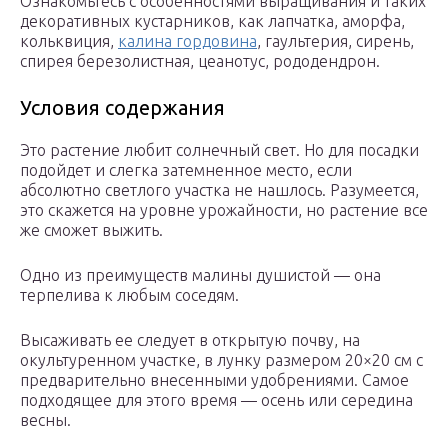
Ознакомьтесь с особенностями выращивания и таких
декоративных кустарников, как лапчатка, аморфа,
кольквиция,
калина гордовина
, гаультерия, сирень,
спирея березолистная, цеанотус, рододендрон.
Условия содержания
Это растение любит солнечный свет. Но для посадки
подойдет и слегка затемненное место, если
абсолютно светлого участка не нашлось. Разумеется,
это скажется на уровне урожайности, но растение все
же сможет выжить.
Одно из преимуществ малины душистой — она
терпелива к любым соседям.
Высаживать ее следует в открытую почву, на
окультуренном участке, в лунку размером 20×20 см с
предварительно внесенными удобрениями. Самое
подходящее для этого время — осень или середина
весны.