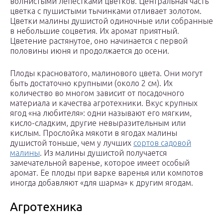
волнистыми лепестками цветков. Центральная часть
цветка с пушистыми тычинками отливает золотом.
Цветки малины душистой одиночные или собранные
в небольшие соцветия. Их аромат приятный.
Цветение растянутое, оно начинается с первой
половины июня и продолжается до осени.
Плоды красноватого, малинового цвета. Они могут
быть достаточно крупными (около 2 см). Их
количество во многом зависит от посадочного
материала и качества агротехники. Вкус крупных
ягод «на любителя»: одни называют его мягким,
кисло-сладким, другие невыразительным или
кислым. Прослойка мякоти в ягодах малины
душистой тоньше, чем у лучших
сортов садовой
малины
. Из малины душистой получается
замечательной варенье, которое имеет особый
аромат. Ее плоды при варке варенья или компотов
иногда добавляют «для шарма» к другим ягодам.
Агротехника