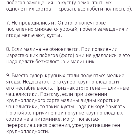
побегов замещения на куст (у ремонтантных
однолетних сортов — срезать все побеги полностью).
7. Не проводились и . От этого конечно же
постепенно снижается урожай, побеги замещения и
ягоды мепьчают, кусты .
8. Если малина не обновляется. При появлении
израстающих побегов (фото) они не удалялись, а это
надо делать безжалостно и малинник .
9. Вместо супер-крупных стали получаться мелкие
ягоды. Недостаток гена супер-крупноплодности —
его нестабильность. Признак этого гена — длинные
чашелистики. Поэтому, если при цветении
крупноплодного сорта малины видны короткие
чашелистики, то такие кусты надо выкорчёвывать.
По этой же причине при покупке крупноплодных
сортов не в питомнике, могут попасться
переродившиеся растения, уже утратившие ген
крупноплодности.