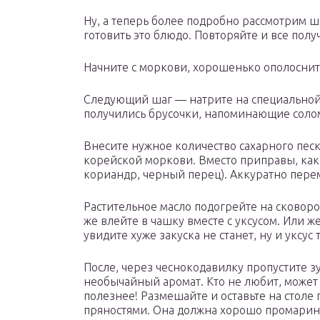
Ну, а теперь более подробно рассмотрим ш
готовить это блюдо. Повторяйте и все получ
Начните с моркови, хорошенько ополоснит
Следующий шаг — натрите на специальной
получились брусочки, напоминающие соломк
Внесите нужное количество сахарного песк
корейской моркови. Вместо приправы, как
кориандр, черный перец). Аккуратно пере
Растительное масло подогрейте на сковоро
же влейте в чашку вместе с уксусом. Или ж
увидите хуже закуска не станет, ну и уксу
После, через чеснокодавилку пропустите з
необычайный аромат. Кто не любит, может 
полезнее! Размешайте и оставьте на столе 
пряностями. Она должна хорошо промарин