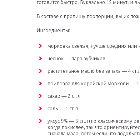
готовится быстро. Буквально 15 минут, и в
В составе я пропишу пропорции, вы их по
Ингредиенты:
морковка свежая, лучше средних или 
чеснок — пара зубчиков
растительное масло без запаха — 4 ст.
приправа для корейской моркови — 1 
сахар — 2 ст.л
соль — 1 ст.л
уксус 9% — 3 ст.л (по классическому ре
когда покислее, так что ориентируйте
сначала мало, потом если что подольет