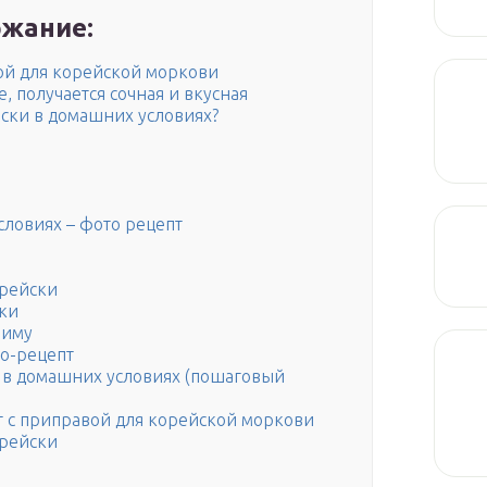
жание:
ой для корейской моркови
, получается сочная и вкусная
ски в домашних условиях?
ловиях – фото рецепт
орейски
ски
зиму
о-рецепт
 в домашних условиях (пошаговый
т с приправой для корейской моркови
орейски