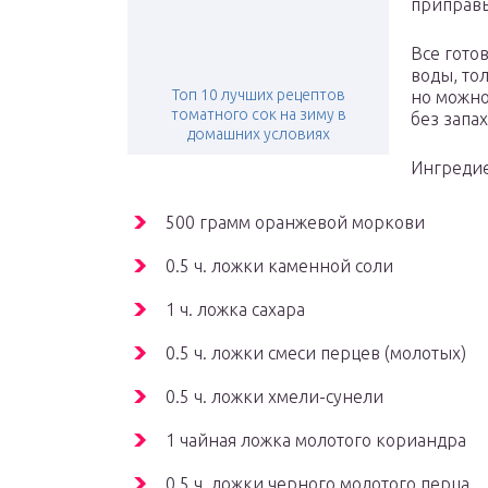
приправы
Все гото
воды, тол
Топ 10 лучших рецептов
но можно
томатного сок на зиму в
без запах
домашних условиях
Ингреди
500 грамм оранжевой моркови
0.5 ч. ложки каменной соли
1 ч. ложка сахара
0.5 ч. ложки смеси перцев (молотых)
0.5 ч. ложки хмели-сунели
1 чайная ложка молотого кориандра
0.5 ч. ложки черного молотого перца