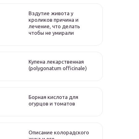
Вздутие живота у
кроликов причина и
лечение, что делать
чтобы не умирали
Купена лекарственная
(polygonatum officinale)
Борная кислота для
огурцов и томатов
Описание колорадского
жука и его