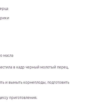
перца
прики
о масла
местила в кадр черный молотый перец,
ить и вымыть корнеплоды, подготовить
цессу приготовления.