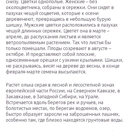
снизу. Цветки однополые. Женские – без
околоцветника, собраны в сережки. Они сидят в
пазухах чешуй соцветия, которые к осени
деревенеют, превращаясь в небольшую бурую
шишку. Мужские цветки расположились в пазухах
чешуй длинных сережек. Цветет она в марте –
апреле, до распускания листьев и является
ветроопыляемым растением. Так что листья бы
только помешали. Плоды созревают в августе –
октябре. И представляют собой плоские,
односемянные орешки с узкими крыльями. Шишки,
не раскрываясь, висят на дереве до весны, в конце
февраля-марте семена высыпаются.
Растет ольха серая в лесной и лесостепной зонах
европейской части России, на Северном Кавказе, в
Закавказье, в Западной Сибири, на Урале.
Встречается вдоль берегов рек и ручьев, на
болотистых местах, по берегам водоемов, озер,
быстро образует заросли на заброшенных пашнях,
особенно там, где близко находятся грунтовые воды.