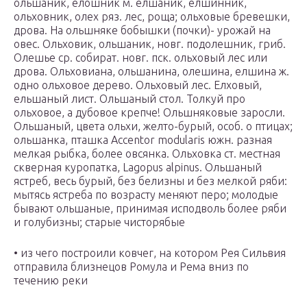
ольшаник, елошник м. елшаник, елшинник,
ольховник, олех ряз. лес, роща; ольховые бревешки,
дрова. На ольшняке бобышки (почки)- урожай на
овес. Ольховик, ольшаник, новг. подолешник, гриб.
Олешье ср. собират. новг. пск. ольховый лес или
дрова. Ольховиана, ольшанина, олешина, елшина ж.
одно ольховое дерево. Ольховый лес. Елховый,
ельшаный лист. Ольшаный стол. Толкуй про
ольховое, а дубовое крепче! Ольшняковые заросли.
Ольшаный, цвета ольхи, желто-бурый, особ. о птицах;
ольшанка, пташка Accentor modularis южн. разная
мелкая рыбка, более овсянка. Ольховка ст. местная
скверная куропатка, Lagopus alpinus. Ольшаный
ястреб, весь бурый, без белизны и без мелкой ряби:
мытясь ястреба по возрасту меняют перо; молодые
бывают ольшаные, принимая исподволь более ряби
и голубизны; старые чисторябые
• из чего построили ковчег, на котором Рея Сильвия
отправила близнецов Ромула и Рема вниз по
течению реки