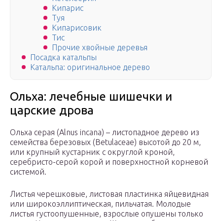
Кипарис
Туя
Кипарисовик
Тис
Прочие хвойные деревья
Посадка катальпы
Катальпа: оригинальное дерево
Ольха: лечебные шишечки и
царские дрова
Ольха серая (Alnus incana) – листопадное дерево из
семейства березовых (Betulaceae) высо­той до 20 м,
или крупный кустарник с округлой кроной,
серебристо-серой корой и поверх­ностной корневой
системой.
Листья черешковые, листовая пластинка яйцевидная
или широкоэллиптическая, пильчатая. Молодые
листья густоопушенные, взрослые опушены только