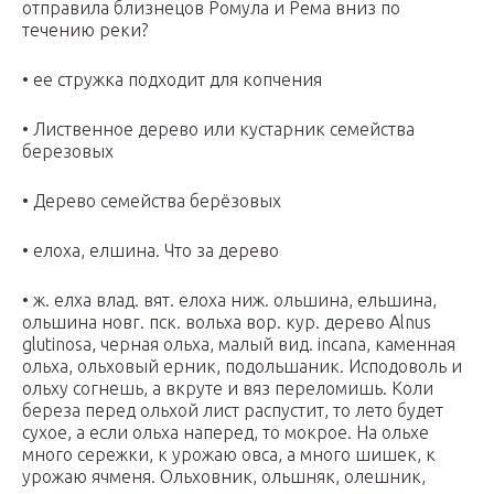
отправила близнецов Ромула и Рема вниз по
течению реки?
• ее стружка подходит для копчения
• Лиственное дерево или кустарник семейства
березовых
• Дерево семейства берёзовых
• елоха, елшина. Что за дерево
• ж. елха влад. вят. елоха ниж. ольшина, ельшина,
ольшина новг. пск. вольха вор. кур. дерево Alnus
glutinosa, черная ольха, малый вид. incana, каменная
ольха, ольховый ерник, подольшаник. Исподоволь и
ольху согнешь, а вкруте и вяз переломишь. Коли
береза перед ольхой лист распустит, то лето будет
сухое, а если ольха наперед, то мокрое. На ольхе
много сережки, к урожаю овса, а много шишек, к
урожаю ячменя. Ольховник, ольшняк, олешник,