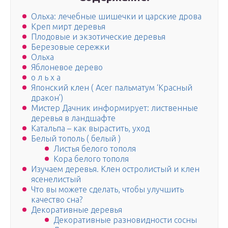
Ольха: лечебные шишечки и царские дрова
Креп мирт деревья
Плодовые и экзотические деревья
Березовые сережки
Ольха
Яблоневое дерево
о л ь х а
Японский клен ( Acer пальматум ‘Красный
дракон’)
Мистер Дачник информирует: лиственные
деревья в ландшафте
Катальпа – как вырастить, уход
Белый тополь ( белый )
Листья белого тополя
Кора белого тополя
Изучаем деревья. Клен остролистый и клен
ясенелистый
Что вы можете сделать, чтобы улучшить
качество сна?
Декоративные деревья
Декоративные разновидности сосны