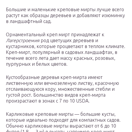
Большие и маленькие креповые мирты лучше всего
растут как образцы деревьев и добавляют изюминку
в ландшафтный сад.
Орнаментальный креп мирт принадлежат к
Лагерстроемия
род цветущих деревьев и
кустарников, которые процветают в теплом климате.
Креп-мирт, популярный в садовых ландшафтах, в
течение всего лета дает массу красных, розовых,
пурпурных и белых цветов.
Кустообразные деревья креп-мирта имеют
лиственную или вечнозеленую листву, красочную
отслаивающуюся кору, множественные стебли и
густой рост. Большинство видов креп-мирта
произрастают в зонах с 7 по 10 USDA.
Карликовые креповые мирты — большие кусты,
которые идеально подходят для компактных садов.
Обычно карликовые мирты вырастают от 6 до 10
футов (1,8 — 3 м) в высоту, например креп-мирт