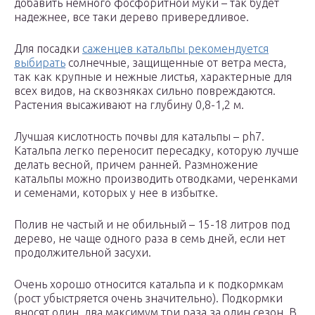
добавить немного фосфоритной муки – так будет
надежнее, все таки дерево привередливое.
Для посадки
саженцев катальпы рекомендуется
выбирать
солнечные, защищенные от ветра места,
так как крупные и нежные листья, характерные для
всех видов, на сквозняках сильно повреждаются.
Растения высаживают на глубину 0,8-1,2 м.
Лучшая кислотность почвы для катальпы – ph7.
Катальпа легко переносит пересадку, которую лучше
делать весной, причем ранней. Размножение
катальпы можно производить отводками, черенками
и семенами, которых у нее в избытке.
Полив не частый и не обильный – 15-18 литров под
дерево, не чаще одного раза в семь дней, если нет
продолжительной засухи.
Очень хорошо относится катальпа и к подкормкам
(рост убыстряется очень значительно). Подкормки
вносят один, два максимум три раза за один сезон. В