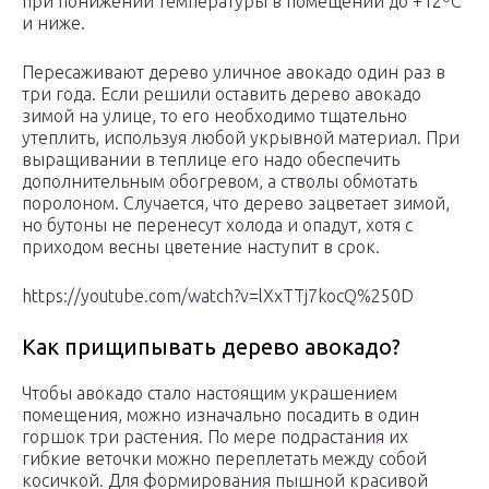
при понижении температуры в помещении до +12ºС
и ниже.
Пересаживают дерево уличное авокадо один раз в
три года. Если решили оставить дерево авокадо
зимой на улице, то его необходимо тщательно
утеплить, используя любой укрывной материал. При
выращивании в теплице его надо обеспечить
дополнительным обогревом, а стволы обмотать
поролоном. Случается, что дерево зацветает зимой,
но бутоны не перенесут холода и опадут, хотя с
приходом весны цветение наступит в срок.
https://youtube.com/watch?v=lXxTTj7kocQ%250D
Как прищипывать дерево авокадо?
Чтобы авокадо стало настоящим украшением
помещения, можно изначально посадить в один
горшок три растения. По мере подрастания их
гибкие веточки можно переплетать между собой
косичкой. Для формирования пышной красивой