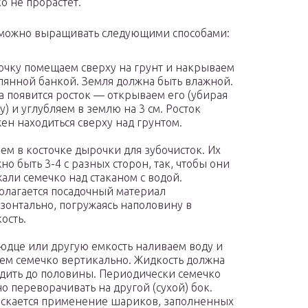
о не прорастет.
можно выращивать следующими способами:
очку помещаем сверху на грунт и накрываем
лянной банкой. Земля должна быть влажной.
а появится росток — открываем его (убирая
у) и углубляем в землю на 3 см. Росток
ен находиться сверху над грунтом.
ем в косточке дырочки для зубочисток. Их
но быть 3-4 с разных сторон, так, чтобы они
али семечко над стаканом с водой.
олагается посадочный материал
зонтально, погружаясь наполовину в
ость.
юдце или другую емкость наливаем воду и
ем семечко вертикально. Жидкость должна
дить до половины. Периодически семечко
о переворачивать на другой (сухой) бок.
скается применение шариков, заполненных