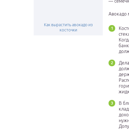
— семечк
Авокадо 
Как вырастить авокадо из
Кост
косточки
стек
Когд
банк
долж
Дела
долж
держ
Расп
гори
жидк
В бл
клад
дохо
нужн
Допу