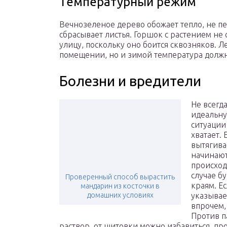
Температурный режим
Вечнозеленое дерево обожает тепло, не пе
сбрасывает листья. Горшок с растением не
улицу, поскольку оно боится сквозняков. Л
помещении, но и зимой температура должна
Болезни и вредители
Не всегд
идеальну
ситуации
хватает. 
вытягива
начинают
происход
случае б
Проверенный способ вырастить
краям. Е
мандарин из косточки в
домашних условиях
указывае
впрочем,
Против 
раствор, от щитовки можно избавиться, про