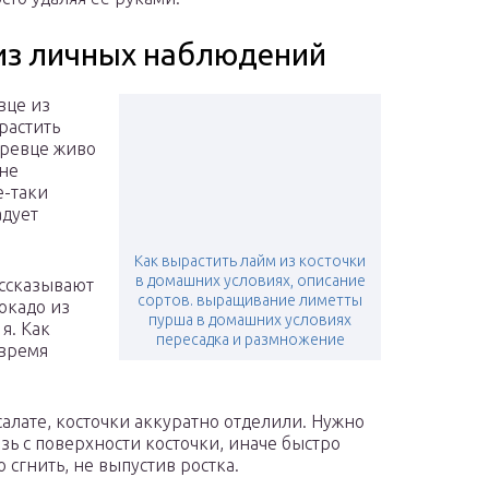
 из личных наблюдений
вце из
растить
деревце живо
 не
е-таки
адует
Как вырастить лайм из косточки
в домашних условиях, описание
ассказывают
сортов. выращивание лиметты
окадо из
пурша в домашних условиях
я. Как
пересадка и размножение
 время
алате, косточки аккуратно отделили. Нужно
изь с поверхности косточки, иначе быстро
 сгнить, не выпустив ростка.