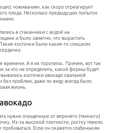
оцесс «оживания», как скоро отреагирует
амого плода. Несколько предыдущих попыток
чными.
ялись в стаканчики с водой на
сяцами и было заметно, что вырастить
. Такие косточки были какие-то слишком
сердечко.
е времени. А я их торопила.. Причем, вот так
ни за что не определить, какой формы будет
левывались косточки авокадо овальной
 без проблем, даже по виду всегда было
новая жизнь.
 авокадо
ть нужно очищенную от верхнего (темного)
очку. Из-за высокой плотности, ростку тяжело
е пробиваться. Если он окажется слабеньким