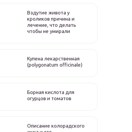
Вздутие живота у
кроликов причина и
лечение, что делать
чтобы не умирали
Купена лекарственная
(polygonatum officinale)
Борная кислота для
огурцов и томатов
Описание колорадского
жука и его