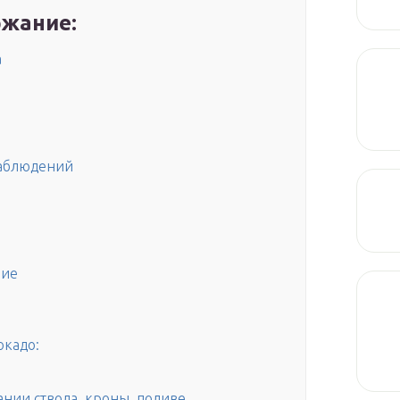
жание:
а
наблюдений
ние
окадо:
ании ствола, кроны, поливе