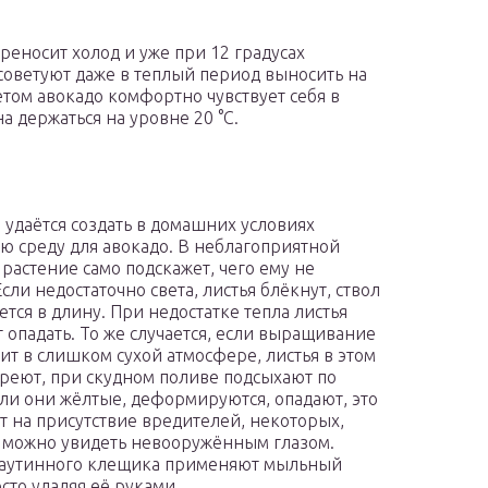
реносит холод и уже при 12 градусах
 советуют даже в теплый период выносить на
етом авокадо комфортно чувствует себя в
 держаться на уровне 20 °С.
а удаётся создать в домашних условиях
ю среду для авокадо. В неблагоприятной
 растение само подскажет, чего ему не
Если недостаточно света, листья блёкнут, ствол
ется в длину. При недостатке тепла листья
 опадать. То же случается, если выращивание
ит в слишком сухой атмосфере, листья в этом
уреют, при скудном поливе подсыхают по
сли они жёлтые, деформируются, опадают, это
т на присутствие вредителей, некоторых,
 можно увидеть невооружённым глазом.
паутинного клещика применяют мыльный
сто удаляя её руками.