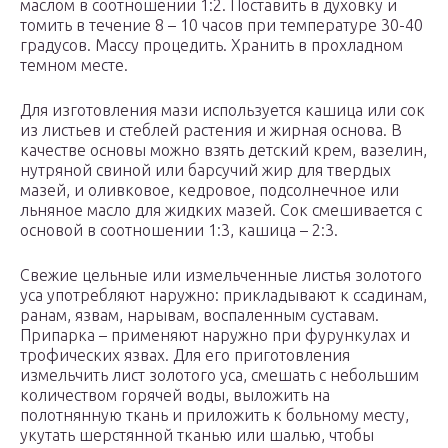
маслом в соотношении 1:2. Поставить в духовку и
томить в течение 8 – 10 часов при температуре 30-40
градусов. Массу процедить. Хранить в прохладном
темном месте.
Для изготовления мази используется кашица или сок
из листьев и стеблей растения и жирная основа. В
качестве основы можно взять детский крем, вазелин,
нутряной свиной или барсучий жир для твердых
мазей, и оливковое, кедровое, подсолнечное или
льняное масло для жидких мазей. Сок смешивается с
основой в соотношении 1:3, кашица – 2:3.
Свежие цельные или измельченные листья золотого
уса употребляют наружно: прикладывают к ссадинам,
ранам, язвам, нарывам, воспаленным суставам.
Припарка – применяют наружно при фурункулах и
трофических язвах. Для его приготовления
измельчить лист золотого уса, смешать с небольшим
количеством горячей воды, выложить на
полотнянную ткань и приложить к больному месту,
укутать шерстянной тканью или шалью, чтобы