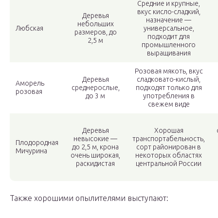
Средние и крупные,
вкус кисло-сладкий,
Деревья
назначение —
небольших
Любская
универсальное,
размеров, до
подходит для
2,5 м
промышленного
выращивания
Розовая мякоть, вкус
Деревья
сладковато-кислый,
Аморель
среднерослые,
подходят только для
розовая
до 3 м
употребления в
свежем виде
Деревья
Хорошая
невысокие —
транспортабельность,
Плодородная
до 2,5 м, крона
сорт районирован в
Мичурина
очень широкая,
некоторых областях
раскидистая
центральной России
Также хорошими опылителями выступают: