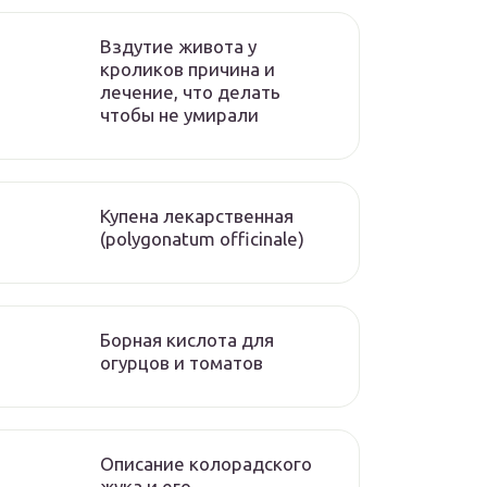
Вздутие живота у
кроликов причина и
лечение, что делать
чтобы не умирали
Купена лекарственная
(polygonatum officinale)
Борная кислота для
огурцов и томатов
Описание колорадского
жука и его