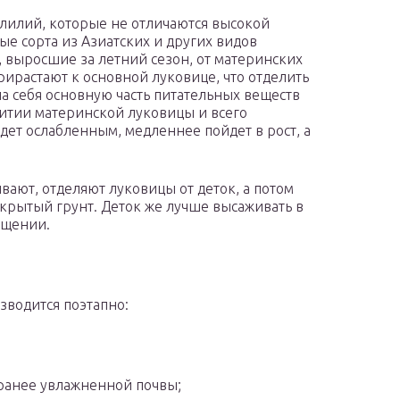
 лилий, которые не отличаются высокой
е сорта из Азиатских и других видов
 выросшие за летний сезон, от материнских
рирастают к основной луковице, что отделить
 на себя основную часть питательных веществ
звитии материнской луковицы и всего
удет ослабленным, медленнее пойдет в рост, а
ают, отделяют луковицы от деток, а потом
крытый грунт. Деток же лучше высаживать в
ещении.
водится поэтапно:
аранее увлажненной почвы;