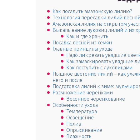
Как посадить амазонскую лилию?
Технология пересадки лилий весно
Амазонская лилия на открытом учас
Выкапывание луковиц лилий и их х
Как и где хранить
Посадка весной из семян
Главные принципы ухода
Надо ли срезать увядшие цвет
Как замаскировать увядшие л
Как поступить с луковицами
Пышное цветение лилий – как ухажи
него и после
Подготовка лилий к зиме: мульчиро
Размножение черенками
Весеннее черенкование
Особенности ухода
Температура
Освещение
Полив
Опрыскивание
Влажность