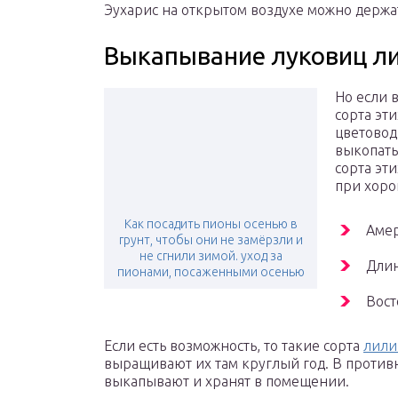
Эухарис на открытом воздухе можно держа
Выкапывание луковиц ли
Но если 
сорта эт
цветовод
выкопать
сорта эт
при хоро
Как посадить пионы осенью в
Амер
грунт, чтобы они не замёрзли и
не сгнили зимой. уход за
Дли
пионами, посаженными осенью
Вост
Если есть возможность, то такие сорта
лили
выращивают их там круглый год. В против
выкапывают и хранят в помещении.