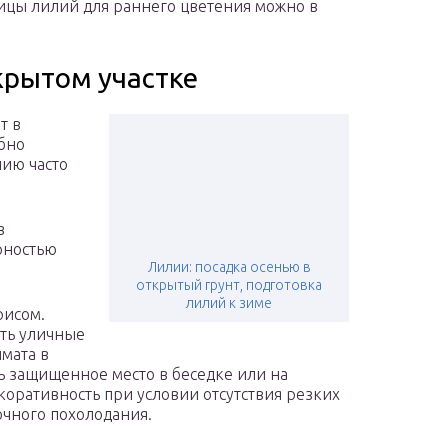
ицы лилий для раннего цветения можно в
крытом участке
т в
обно
лию часто
в
рностью
Лилии: посадка осенью в
открытый грунт, подготовка
лилий к зиме
рисом.
ть уличные
мата в
ь защищенное место в беседке или на
коративность при условии отсутствия резких
чного похолодания.