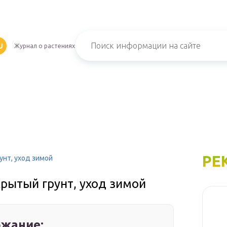
U
Журнал о растениях
РЕ
унт, уход зимой
крытый грунт, уход зимой
жание: