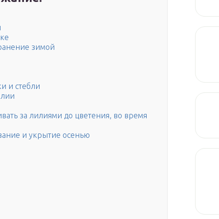
й
тке
ранение зимой
ки и стебли
илии
вать за лилиями до цветения, во время
вание и укрытие осенью