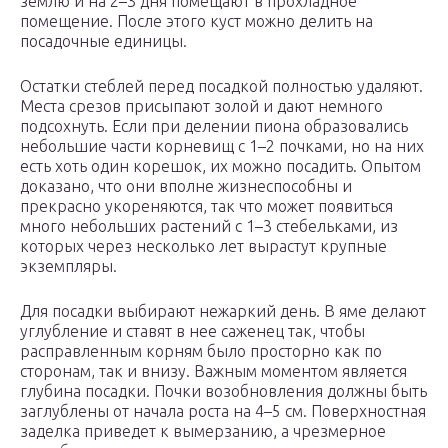
землю и на 2–3 дня помещают в прохладное
помещение. После этого куст можно делить на
посадочные единицы.
Остатки стеблей перед посадкой полностью удаляют.
Места срезов присыпают золой и дают немного
подсохнуть. Если при делении пиона образовались
небольшие части корневищ с 1–2 почками, но на них
есть хоть один корешок, их можно посадить. Опытом
доказано, что они вполне жизнеспособны и
прекрасно укореняются, так что может появиться
много небольших растений с 1–3 стебельками, из
которых через несколько лет вырастут крупные
экземпляры.
Для посадки выбирают нежаркий день. В яме делают
углубление и ставят в нее саженец так, чтобы
расправленным корням было просторно как по
сторонам, так и внизу. Важным моментом является
глубина посадки. Почки возобновления должны быть
заглублены от начала роста на 4–5 см. Поверхностная
заделка приведет к вымерзанию, а чрезмерное