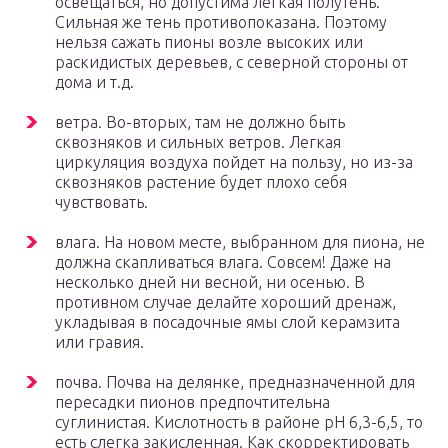
освещаться, но допустима легкая полутень.
Сильная же тень противопоказана. Поэтому
нельзя сажать пионы возле высоких или
раскидистых деревьев, с северной стороны от
дома и т.д.
ветра. Во-вторых, там не должно быть
сквозняков и сильных ветров. Легкая
циркуляция воздуха пойдет на пользу, но из-за
сквозняков растение будет плохо себя
чувствовать.
влага. На новом месте, выбранном для пиона, не
должна скапливаться влага. Совсем! Даже на
несколько дней ни весной, ни осенью. В
противном случае делайте хороший дренаж,
укладывая в посадочные ямы слой керамзита
или гравия.
почва. Почва на делянке, предназначенной для
пересадки пионов предпочтительна
суглинистая. Кислотность в районе рН 6,3-6,5, то
есть слегка закисленная. Как скорректировать