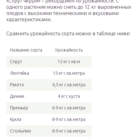
«Спрут черри» – рекордсмен по урожайности. С
одного растения можно снять до 12 кг выровненных
плодов с высокими техническими и вкусовыми
характеристиками.
Сравнить урожайность сорта можно в таблице ниже:
Название сорта
Урожайность
Спрут
12 кг с кв.м
Лентяйка
15 кг с кв.метра
Ракета
6,5 кг с кв.метра
Дачник
4 кг с куста
Премьер
6-9 кг с кв.метра
Кукла
8-9 кг с кв.метра
Столыпин
8-9 кг с кв.метра