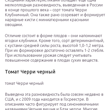
Сходными характеристиками обладает еще одна
мелкоплодная разновидность, выведенная в России
в конце прошлого века – сорт томата Черри
Клубничный. Она также рано созревает и формирует
нарядные кисти с миниатюрными красными
овощами.
Отличие состоит в форме плодов – они напоминают
ягодки клубники. Кроме того, сорт детерминантный,
с кустами средней силы роста, высотой 1,0-1,2 метра.
При их формировке достаточно оставлять 1-2 стебля.
При использовании урожая следует учитывать
повышенное содержание в плодах сухих веществ.
Томат Черри черный
томат Черри черный
Выведена эта разновидность была совсем недавно в
США, и с 2009 года находится в Госреестре. В
описаниях часто фигурирует под синонимичными
названиями Черная вишня и Блэк черри. Многие