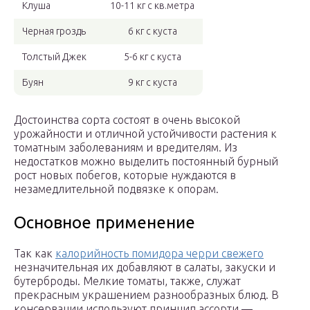
Клуша
10-11 кг с кв.метра
Черная гроздь
6 кг с куста
Толстый Джек
5-6 кг с куста
Буян
9 кг с куста
Достоинства сорта состоят в очень высокой
урожайности и отличной устойчивости растения к
томатным заболеваниям и вредителям. Из
недостатков можно выделить постоянный бурный
рост новых побегов, которые нуждаются в
незамедлительной подвязке к опорам.
Основное применение
Так как
калорийность помидора черри свежего
незначительная их добавляют в салаты, закуски и
бутерброды. Мелкие томаты, также, служат
прекрасным украшением разнообразных блюд. В
консервации используют принцип ассорти —