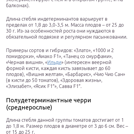
балконах).
Длина стебля индетерминантов варьирует в
пределах от 1,8 до 3,0-3,5 м. Масса плодов – от 25 до
30 г. Из-за особенностей роста они нуждаются в
обязательной подвязке и регулярном пасынковании.
Примеры сортов и гибридов: «Злато», «1000 и 2
помидорки», «Амако F1», «Танец со смурфами»,
«Черная вишня», «
Ильди
» (интересен веерной
формой кисти, каждая кисть завязывает до 60
плодов), «Вишня желтая», «Барбарис», «Чио Чио Сан»
(в кисти до 50 томатов), «Здоровая жизнь»,
«Элизабет», «Ясик F1″», Савва F1″.
Полудетерминантные черри
(среднерослые)
Длина стебля данной группы томатов достигает от 1
до 1,8 м. Размер плодов в диаметре от 3 до 6 см. Вес –
от 15 до 25 г.