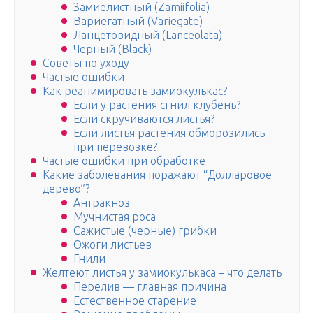
Замиелистный (Zamiifolia)
Вариегатный (Variegate)
Ланцетовидный (Lanceolata)
Черный (Black)
Советы по уходу
Частые ошибки
Как реанимировать замиокулькас?
Если у растения сгнил клубень?
Если скручиваются листья?
Если листья растения обморозились
при перевозке?
Частые ошибки при обработке
Какие заболевания поражают “Долларовое
дерево”?
Антракноз
Мучнистая роса
Сажистые (черные) грибки
Ожоги листьев
Гнили
Желтеют листья у замиокулькаса – что делать
Перелив — главная причина
Естественное старение