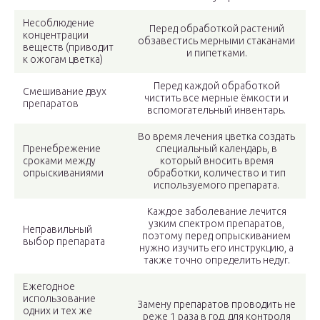
Несоблюдение
Перед обработкой растений
концентрации
обзавестись мерными стаканами
веществ (приводит
и пипетками.
к ожогам цветка)
Перед каждой обработкой
Смешивание двух
чистить все мерные ёмкости и
препаратов
вспомогательный инвентарь.
Во время лечения цветка создать
Пренебрежение
специальный календарь, в
сроками между
который вносить время
опрыскиваниями
обработки, количество и тип
используемого препарата.
Каждое заболевание лечится
узким спектром препаратов,
Неправильный
поэтому перед опрыскиванием
выбор препарата
нужно изучить его инструкцию, а
также точно определить недуг.
Ежегодное
использование
Замену препаратов проводить не
одних и тех же
реже 1 раза в год, для контроля