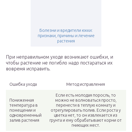
Болезни и вредители юкки:
признаки, причины и лечение
растения
При неправильном уходе возникают ошибки, и
чтобы растение не погибло надо постараться их
вовремя исправить.
Ошибка ухода
Метод исправления
Если есть молодая поросль, то
Пониженная
можно не волноваться просто,
температура в
перенести в теплую комнату и
помещении и
отрегулировать полив. Если роста у
одновременный
цветка нет, то он извлекается из
залив растения
грунта и ему обрабатывают корни от
гниющих мест.