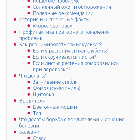
Решение проблемы
Солнечный ожог и обморожения
Полезные рекомендации
История и интересные факты
«Королева трав»
Профилактика повторного появления
проблемы
Как реанимировать замиокулькас?
Если у растения сгнил клубень?
Если скручиваются листья?
Если листья растения обморозились
при перевозке?
Что делать?
Загнивание стебля
Фомоз (сухая гниль)
Щитовка
Вредители
Цветочные мошки
Тля
Что делать: борьба с вредителями и лечение
болезни
Болезни
Ствол