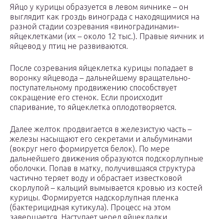
Яйцо у курицы образуется в левом яичнике – он
выглядит как гроздь винограда с находящимися на
разной стадии созревания «виноградинами»-
яйцеклетками (их – около 12 тыс.). Правые яичник и
яйцевод у птиц не развиваются.
После созревания яйцеклетка курицы попадает в
воронку яйцевода – дальнейшему вращательно-
поступательному продвижению способствует
сокращение его стенок. Если происходит
спаривание, то яйцеклетка оплодотворяется.
Далее желток продвигается в железистую часть –
железы насыщают его секретами и альбуминами
(вокруг него формируется белок). По мере
дальнейшего движения образуются подскорлупные
оболочки. Попав в матку, получившаяся структура
частично теряет воду и обрастает известковой
скорлупой – кальций вымывается кровью из костей
курицы. Формируется надскорлупная пленка
(бактерицидная кутикула). Процесс на этом
завершается. Наступает черед яйцекладки.