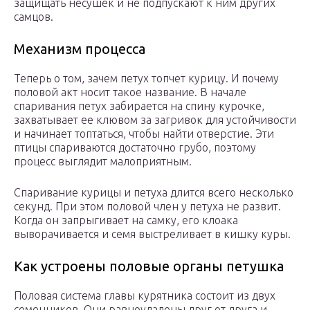
защищать несушек и не подпускают к ним других
самцов.
Механизм процесса
Теперь о том, зачем петух топчет курицу. И почему
половой акт носит такое название. В начале
спаривания петух забирается на спину курочке,
захватывает ее клювом за загривок для устойчивости
и начинает топтаться, чтобы найти отверстие. Эти
птицы спариваются достаточно грубо, поэтому
процесс выглядит малоприятным.
Спаривание курицы и петуха длится всего несколько
секунд. При этом половой член у петуха не развит.
Когда он запрыгивает на самку, его клоака
выворачивается и семя выстреливает в кишку куры.
Как устроены половые органы петушка
Половая система главы курятника состоит из двух
семенников. Они равноудалены друг от друга и