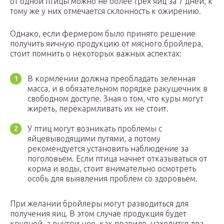
от одной птицы можно не более трех яиц за 7 дней, к
тому же у них отмечается склонность к ожирению.
Однако, если фермером было принято решение
получить яичную продукцию от мясного бройлера,
стоит помнить о некоторых важных аспектах:
В кормлении должна преобладать зеленная
масса, и в обязательном порядке ракушечник в
свободном доступе. Зная о том, что куры могут
жиреть, перекармливать их не стоит.
У птиц могут возникать проблемы с
яйцевыводящими путями, а потому
рекомендуется установить наблюдение за
поголовьем. Если птица начнет отказываться от
корма и воды, стоит внимательно осмотреть
особь для выявления проблем со здоровьем.
При желании бройлеры могут разводиться для
получения яиц. В этом случае продукция будет
крупной, а внутри нее, как правило, находится два