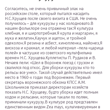
Согласитесь, не очень привычный злак на
российском столе, который пытался насадить
Н.С.Хрущев после своего визита в США. Не очень
получилось – для кукурузы у нас холодновато.В
нашем фольклоре она отражена так:Я культура
хлебная, я и ширпотребная.Я крупа и маргарин, я
мука и желатин,Каучук и ацетон, и тройной
одеколон.Я резина и асбест, кинопленка, майонез,Я
вискоза и крахмал, и любой материал –пела «царица
полей» в частушке из советского мультфильма
времен Н.С. Хрущева.Куплетисты П. Рудаков и В.
Нечаев пели: «Шел в Воронеж поезд с грузом и
свалился под откос. Для уборки кукурузы кто-то
рельсы все унес». Такой случай действительно имел
место в 1960-х годах под Воронежем. Первый
секретарь воронежского обкома КПСС А.М.
Школьников приказал директорам хозяйств
показать Н.С. Хрущеву, будто уборка идет полным
ходом и рельсами, которые такали по полям,
приминали кукурузу.В культуре род представлен
единственным видом Zea mays, культивируемым в