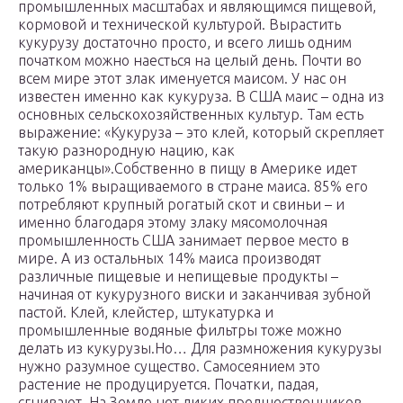
промышленных масштабах и являющимся пищевой,
кормовой и технической культурой. Вырастить
кукурузу достаточно просто, и всего лишь одним
початком можно наесться на целый день. Почти во
всем мире этот злак именуется маисом. У нас он
известен именно как кукуруза. В США маис – одна из
основных сельскохозяйственных культур. Там есть
выражение: «Кукуруза – это клей, который скрепляет
такую разнородную нацию, как
американцы».Собственно в пищу в Америке идет
только 1% выращиваемого в стране маиса. 85% его
потребляют крупный рогатый скот и свиньи – и
именно благодаря этому злаку мясомолочная
промышленность США занимает первое место в
мире. А из остальных 14% маиса производят
различные пищевые и непищевые продукты –
начиная от кукурузного виски и заканчивая зубной
пастой. Клей, клейстер, штукатурка и
промышленные водяные фильтры тоже можно
делать из кукурузы.Но… Для размножения кукурузы
нужно разумное существо. Самосеянием это
растение не продуцируется. Початки, падая,
сгнивают. На Земле нет диких предшественников