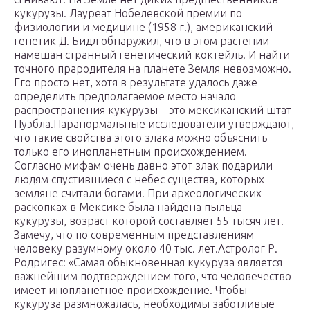
кукурузы. Лауреат Нобелевской премии по
физиологии и медицине (1958 г.), американский
генетик Д. Бидл обнаружил, что в этом растении
намешан странный генетический коктейль. И найти
точного прародителя на планете Земля невозможно.
Его просто нет, хотя в результате удалось даже
определить предполагаемое место начало
распространения кукурузы – это мексиканский штат
Пуэбла.Паранормальные исследователи утверждают,
что такие свойства этого злака можно объяснить
только его инопланетным происхождением.
Согласно мифам очень давно этот злак подарили
людям спустившиеся с небес существа, которых
земляне считали богами. При археологических
раскопках в Мексике была найдена пыльца
кукурузы, возраст которой составляет 55 тысяч лет!
Замечу, что по современным представлениям
человеку разумному около 40 тыс. лет.Астролог Р.
Родригес: «Самая обыкновенная кукуруза является
важнейшим подтверждением того, что человечество
имеет инопланетное происхождение. Чтобы
кукуруза размножалась, необходимы заботливые