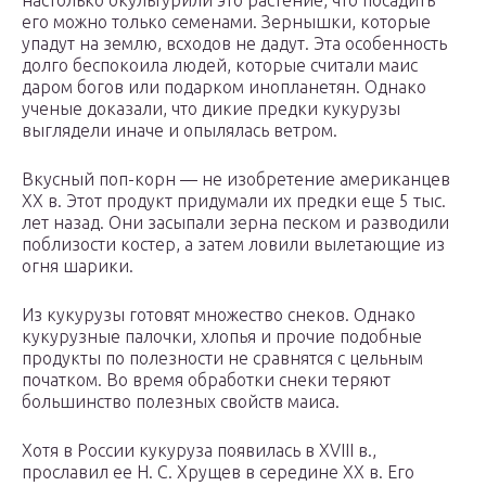
настолько окультурили это растение, что посадить
его можно только семенами. Зернышки, которые
упадут на землю, всходов не дадут. Эта особенность
долго беспокоила людей, которые считали маис
даром богов или подарком инопланетян. Однако
ученые доказали, что дикие предки кукурузы
выглядели иначе и опылялась ветром.
Вкусный поп-корн — не изобретение американцев
XX в. Этот продукт придумали их предки еще 5 тыс.
лет назад. Они засыпали зерна песком и разводили
поблизости костер, а затем ловили вылетающие из
огня шарики.
Из кукурузы готовят множество снеков. Однако
кукурузные палочки, хлопья и прочие подобные
продукты по полезности не сравнятся с цельным
початком. Во время обработки снеки теряют
большинство полезных свойств маиса.
Хотя в России кукуруза появилась в XVIII в.,
прославил ее Н. С. Хрущев в середине XX в. Его