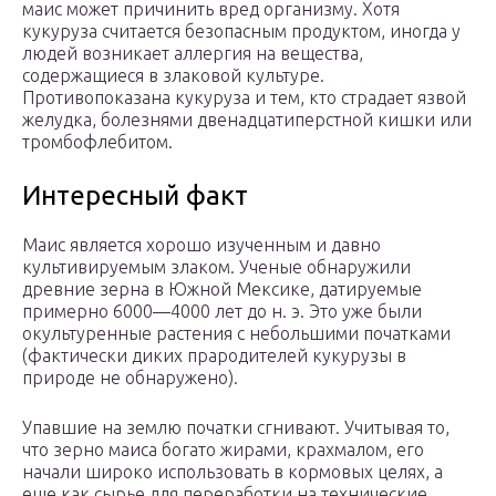
маис может причинить вред организму. Хотя
кукуруза считается безопасным продуктом, иногда у
людей возникает аллергия на вещества,
содержащиеся в злаковой культуре.
Противопоказана кукуруза и тем, кто страдает язвой
желудка, болезнями двенадцатиперстной кишки или
тромбофлебитом.
Интересный факт
Маис является хорошо изученным и давно
культивируемым злаком. Ученые обнаружили
древние зерна в Южной Мексике, датируемые
примерно 6000—4000 лет до н. э. Это уже были
окультуренные растения с небольшими початками
(фактически диких прародителей кукурузы в
природе не обнаружено).
Упавшие на землю початки сгнивают. Учитывая то,
что зерно маиса богато жирами, крахмалом, его
начали широко использовать в кормовых целях, а
еще как сырье для переработки на технические