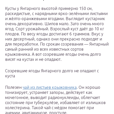
Кусты у Янтарного высотой примерно 150 см,
раскидистые, с нарядными ярко-зелёными листьями
и жёлто-оранжевыми ягодами. Выглядит кустарник
очень декоративно. Шипов мало. Зато очень много
ягод. Сорт урожайный. Взрослый куст даёт до 10 кг
плодов. По весу ягоды достигают 6 граммов. Вкус у
них десертный, однако они прекрасно подходят и
для переработки. По срокам созревания — Янтарный
самый ранний из всех известных сортов
крыжовника. А вот созревшие ягоды очень долго
висят на кустах и не опадают.
Созревшие ягоды Янтарного долго не опадают с
куста
Полезен
чай из листьев крыжовника
. Он хорошо
тонизирует, устраняет запоры, действует как
мочегонное, выводит радионуклеиды, облегчает
состояние при туберкулёзе, избавляет от излишков
холестерина. Такой чай с мёдом помогает при
анемии, авитаминозе, простуде.