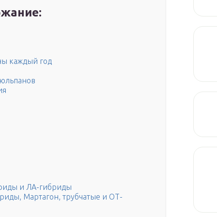
жание:
ны каждый год
тюльпанов
ия
бриды и ЛА-гибриды
риды, Мартагон, трубчатые и ОТ-