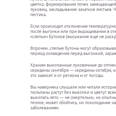
цветка, формирование почек замещающей 
луковиц, закладывание зачатков листьев. Ч
пестика.
Если происходит отклонение температурно
после выгонки или при выращивании в от
«слепых» бутонов (высыхание еще не раск
Впрочем, слепые бутоны могут образовыва
период охлаждения перед выгонкой, зараж
Храним выкопанные луковичные до оптима
середины сентября — середины октября, ко
это зависит и от региона и от погоды.
Вы наверняка слышали или читали истории 
тюльпаны растут без выкопки и цветут всем
выкопать лето — не смертельно, но опытные
теплое, может обойтись, но похолодание н
заболеваниям.