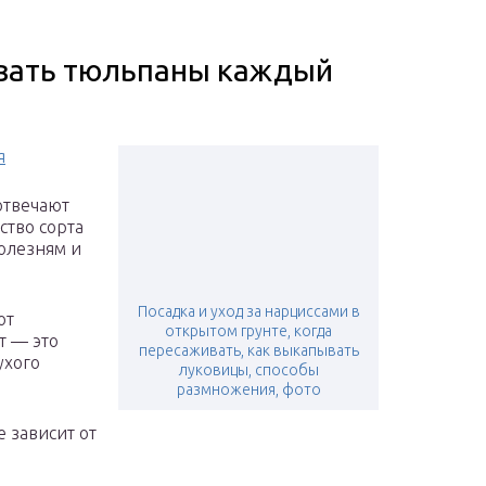
вать тюльпаны каждый
я
отвечают
ство сорта
олезням и
Посадка и уход за нарциссами в
ют
открытом грунте, когда
т — это
пересаживать, как выкапывать
ухого
луковицы, способы
размножения, фото
 зависит от