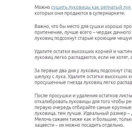
Можно
сушить луковицы как репчатый лук
которых они продаются в супермаркете.
Важно, что бы место для сушки хорошо про
притенение, лучше всего – чердак дачного 
луковиц подсохнут старые кроющие чешуи, 
Удалите остатки высохших корней и части
луковиц легко распадаются, если не хотят,
За первые два дня у луковиц подсохнут ст
шелуху с лука. Удалите остатки высохших 
просушенные гнезда луковиц легко распадаю
После просушки и удаления остатков листье
откалибровать луковицы для того чтобы реш
первую очередь отбирайте самые крупные, 
луковица, тем лучше. Идеальный размер – 
Мелочь сажаем также как и большие, тольк
зацвести – их можно посадить отдельно.