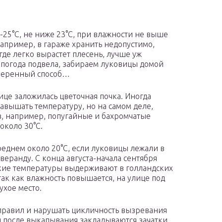
25°С, не ниже 23°С, при влажности не выше
апример, в гараже хранить недопустимо,
где легко вырастет плесень, лучше уж
и погода подвела, забираем луковицы домой
оверенный способ…
ице заложилась цветочная почка. Иногда
авышать температуру, но на самом деле,
в, например, попугайные и бахромчатые
около 30°С.
среднем около 20°С, если луковицы лежали в
веранду. С конца августа-начала сентября
акие температуры выдерживают в голландских
 так как влажность повышается, на улице под
ухое место.
 правил и нарушать цикличность вызревания
ц после выкапывания закладываются зачатки