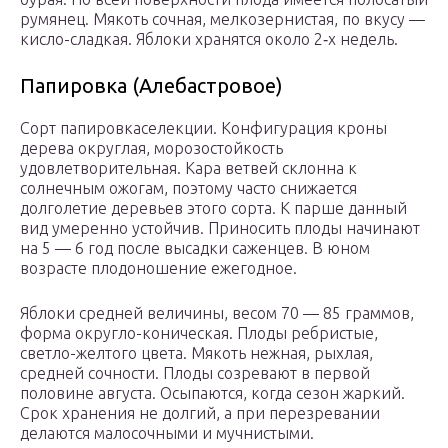
румянец. Мякоть сочная, мелкозернистая, по вкусу —
кисло-сладкая. Яблоки хранятся около 2‑х недель.
Папировка (Алебастровое)
Сорт папировкаселекции. Конфигурация кроны
дерева округлая, морозостойкость
удовлетворительная. Кара ветвей склонна к
солнечным ожогам, поэтому часто снижается
долголетие деревьев этого сорта. К парше данный
вид умеренно устойчив. Приносить плоды начинают
на 5 — 6 год после высадки саженцев. В юном
возрасте плодоношение ежегодное.
Яблоки средней величины, весом 70 — 85 граммов,
форма округло-коническая. Плоды ребристые,
светло-желтого цвета. Мякоть нежная, рыхлая,
средней сочности. Плоды созревают в первой
половине августа. Осыпаются, когда сезон жаркий.
Срок хранения не долгий, а при перезревании
делаются малосочными и мучнистыми.