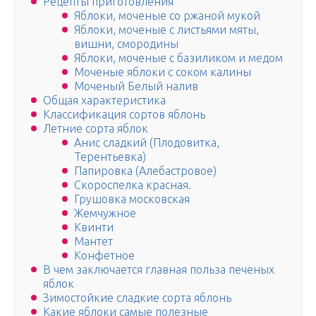
Рецепты приготовления
Яблоки, моченые со ржаной мукой
Яблоки, моченые с листьями мяты,
вишни, смородины
Яблоки, моченые с базиликом и медом
Моченые яблоки с соком калины
Моченый Белый налив
Общая характеристика
Классификация сортов яблонь
Летние сорта яблок
Анис сладкий (Плодовитка,
Терентьевка)
Папировка (Алебастровое)
Скороспелка красная.
Грушовка московская
Жемчужное
Квинти
Мантет
Конфетное
В чем заключается главная польза печеных
яблок
Зимостойкие сладкие сорта яблонь
Какие яблоки самые полезные