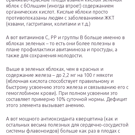
яблок с бОльшим (иногда втрое!) содержанием
органических кислот. Кислые яблоки просто
противопоказаны людям с заболеваниями ЖКТ
(язвами, гастритами, колитами и т.д.)
А вот витаминов С, РР и группы В больше именно в
яблоках зеленых – то есть они более полезны в
плане профилактики авитаминоза и простуды, а
также для сохранения молодости.
Выше в зеленых яблоках, чем в красных и
содержание железа – до 2,2 мг на 100 г мякоти
(яблочная кислота способствует правильному и
быстрому усвоению этого железа и связыванию его с
гемоглобином крови). При полном усвоении это
составляет примерно 10% суточной нормы. Дефицит
этого элемента вызывает анемию.
А вот мощного антиоксиданта кверцетина (как и
остальных весьма полезных для сердечно-сосудистой
системы флавоноидов) больше как раз в плодах с