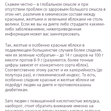
Скажем честно – в глобальном смысле и при
отсутствии проблем со здоровьем большого смысла в
этом нет, различия в химическом составе между
красными, желтыми и зелеными яблоками не столь
велики. Если же вы на диете либо страдаете какими-
либо заболеваниями, нижеприведенная
информация может вас заинтересовать.
Так, желтые и особенно красные яблоки в
подавляющем большинстве случаев более сладкие,
чем их зеленые «собратья» – до 14 г сахаров на 100 г
мякоти против 8-9 г (разумеется, более точные
цифры зависят от конкретного сорта яблок).
Соответственно этому растет и их калорийность (до
полутора раз), и гликемический индекс. То есть,
особенно сладкие красные и желтые яблоки не
подойдут людям на диете и противопоказаны
диабетикам.
Зато людям с повышенной кислотностью желудка,
наоборот, стоит обратить внимание именно на
оранжево-красные плоды взамен кислых зеленых