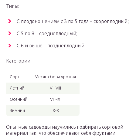
Типы:
С плодоношением с 3 по 5 года – скороплодный;
С 5 по 8 – среднеплодный;
С 6 и выше – позднеплодный.
Категории:
Сорт
Месяц сбора урожая
Летний
VII-VIII
Осенний
VIII-IX
Зимний
IX-X
Опытные садоводы научились подбирать сортовой
материал так, что обеспечивают себя фруктами