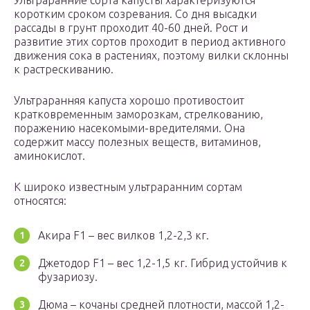
Ультраранние сорта капусты характеризуются
коротким сроком созревания. Со дня высадки
рассады в грунт проходит 40-60 дней. Рост и
развитие этих сортов проходит в период активного
движения сока в растениях, поэтому вилки склонны
к растрескиванию.
Ультраранняя капуста хорошо противостоит
кратковременным заморозкам, стрелкованию,
поражению насекомыми-вредителями. Она
содержит массу полезных веществ, витаминов,
аминокислот.
К широко известным ультраранним сортам
относятся:
Акира F1 – вес вилков 1,2-2,3 кг.
Джетодор F1 – вес 1,2-1,5 кг. Гибрид устойчив к
фузариозу.
Дюма – кочаны средней плотности, массой 1,2-