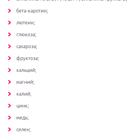
бета-каротин;
лютеин;
глюкоза;
сахароза;
фруктоза;
кальций;
магний;
калий;
цинк;
медь;
селен;