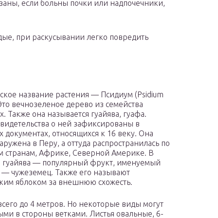
аны, если больны почки или надпочечники,
дые, при раскусывании легко повредить
ское название растения — Псидиум (Psidium
. Это вечнозеленое дерево из семейства
. Также она называется гуайява, гуафа.
видетельства о ней зафиксированы в
х документах, относящихся к 16 веку. Она
аружена в Перу, а оттуда распространилась по
м странам, Африке, Северной Америке. В
 гуайява — популярный фрукт, именуемый
 — чужеземец. Также его называют
ким яблоком за внешнюю схожесть.
сего до 4 метров. Но некоторые виды могут
тыми в стороны ветками. Листья овальные, 6-