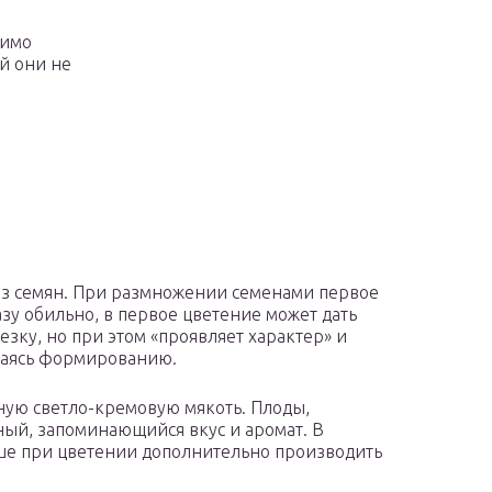
димо
ой они не
из семян. При размножении семенами первое
азу обильно, в первое цветение может дать
езку, но при этом «проявляет характер» и
аваясь формированию.
ную светло-кремовую мякоть. Плоды,
ый, запоминающийся вкус и аромат. В
чше при цветении дополнительно производить