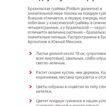
Бразильская гуайява (Psidium guineense) в
значительной мере похожа на псидиум гуай
Внешне отличается, в первую очередь, м
побегами: у классической гуайявы в сечен
четырехгранные, а у бразильской — округ
отличается величина растения – бразильск
значительно меньше. Распространена в Бр
Аргентине и Южной Мексике.
Листья длиной около 18 см, супротивны
всех миртовых), овальные, слабо-опу
светло-зеленые.
Растет скорее кустом, чем деревом. Ко
коричневая, местами трескается и отсл
Цветы собраны в соцветия по типу сл
метелки.
Цветет псидиум гуиненсе в наших усло
основном, весной и иногда осенью.