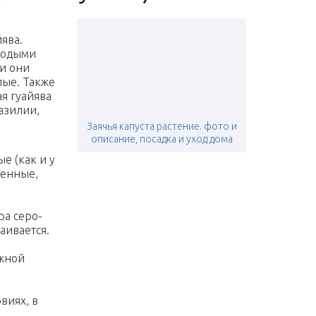
ява.
олодыми
ии они
лые. Также
ая гуайява
азилии,
Заячья капуста растение. фото и
описание, посадка и уход дома
е (как и у
шенные,
ра серо-
аивается.
ожной
виях, в