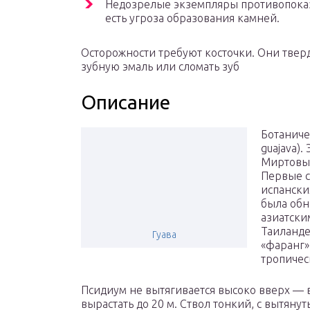
Недозрелые экземпляры противопоказ
есть угроза образования камней.
Осторожности требуют косточки. Они твер
зубную эмаль или сломать зуб
Описание
Ботаниче
guajava)
Миртовых
Первые с
испански
была обн
азиатски
Таиланде
Гуава
«фаранг»
тропичес
Псидиум не вытягивается высоко вверх — в
вырастать до 20 м. Ствол тонкий, с вытяну