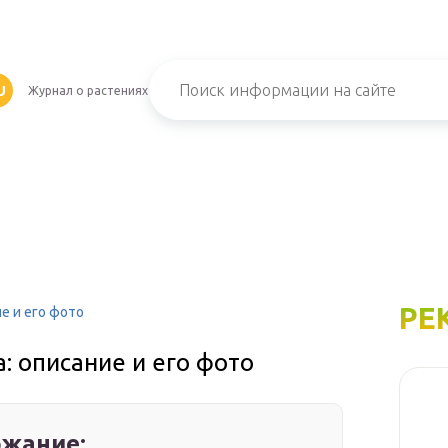
U
Журнал о растениях
РЕ
е и его фото
: описание и его фото
жание: