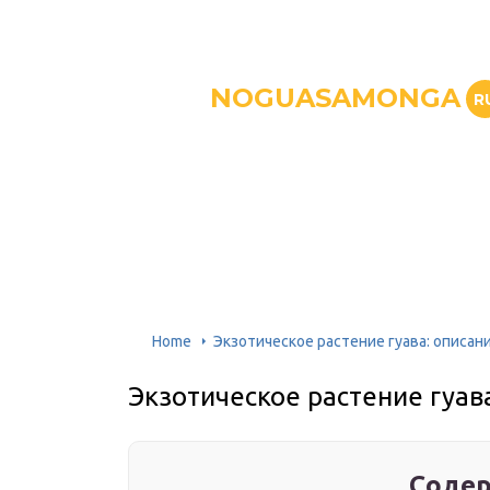
NOGUASAMONGA
R
Home
Экзотическое растение гуава: описани
Экзотическое растение гуава
Содер