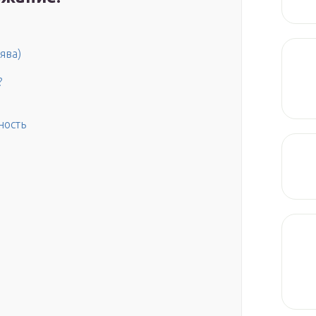
ява)
?
ность