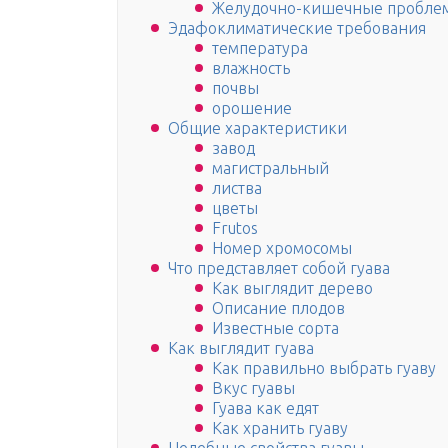
Желудочно-кишечные пробле
Эдафоклиматические требования
температура
влажность
почвы
орошение
Общие характеристики
завод
магистральный
листва
цветы
Frutos
Номер хромосомы
Что представляет собой гуава
Как выглядит дерево
Описание плодов
Известные сорта
Как выглядит гуава
Как правильно выбрать гуаву
Вкус гуавы
Гуава как едят
Как хранить гуаву