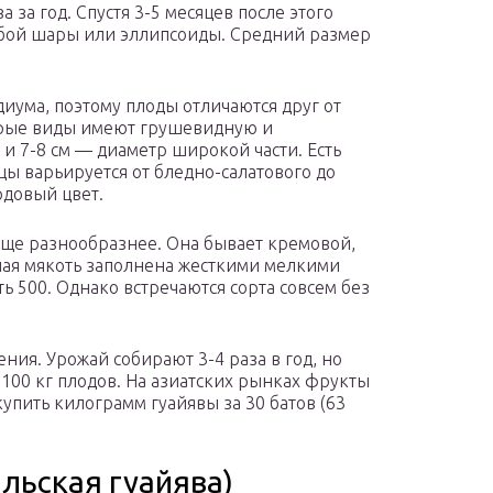
а за год. Спустя 3-5 месяцев после этого
бой шары или эллипсоиды. Средний размер
иума, поэтому плоды отличаются друг от
орые виды имеют грушевидную и
и 7-8 см — диаметр широкой части. Есть
цы варьируется от бледно-салатового до
рдовый цвет.
еще разнообразнее. Она бывает кремовой,
лая мякоть заполнена жесткими мелкими
ь 500. Однако встречаются сорта совсем без
ения. Урожай собирают 3-4 раза в год, но
 100 кг плодов. На азиатских рынках фрукты
упить килограмм гуайявы за 30 батов (63
льская гуайява)