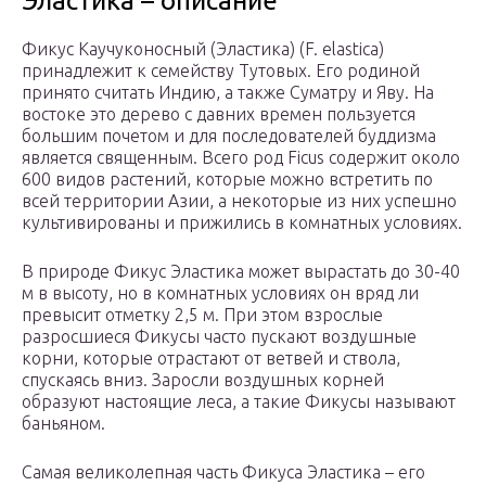
Эластика – описание
Фикус Каучуконосный (Эластика) (F. elastica)
принадлежит к семейству Тутовых. Его родиной
принято считать Индию, а также Суматру и Яву. На
востоке это дерево с давних времен пользуется
большим почетом и для последователей буддизма
является священным. Всего род Ficus содержит около
600 видов растений, которые можно встретить по
всей территории Азии, а некоторые из них успешно
культивированы и прижились в комнатных условиях.
В природе Фикус Эластика может вырастать до 30-40
м в высоту, но в комнатных условиях он вряд ли
превысит отметку 2,5 м. При этом взрослые
разросшиеся Фикусы часто пускают воздушные
корни, которые отрастают от ветвей и ствола,
спускаясь вниз. Заросли воздушных корней
образуют настоящие леса, а такие Фикусы называют
баньяном.
Самая великолепная часть Фикуса Эластика – его