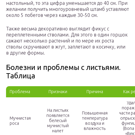
настольный, то эта цифра уменьшается до 40 см. При
желании получить многоуровневый штамб уставляют
около 5 побегов через каждые 30-50 см.
Также весьма декоративно выглядит фикус с
переплетенными стволами. Для этого в один горшок
сажают несколько растений и по мере их роста
стволы скручивают в жгут, заплетают в косичку, или
в другие формы.
Болезни и проблемы с листьями.
Таблица
Проблема
Признаки
Причина
Как р
Уда
пораж
На листьях
Повышенная
части р
появляется
Мучнистая
температура
опрыск
белесый
роса
воздуха и
фунги
мучнистый
влажность
(Bona 
налет
«Век