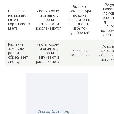
Регу
Высокая
провет
Появление
Листья сохнут
температура
помещ
на листьях
и опадают,
воздуха,
опрыс
пятен
корни
недостаточная
дерев
коричневого
загнивают и
влажность,
вно
цвета
расслаиваются
избыток
подкорм
удобрений
2 раз 
Растение
Листья сохнут
Исполь
замедляет
и опадают,
Нехватка
фитола
рост и
корни
освещения
дополни
сбрасывает
загнивают и
источни
листву
расслаиваются
Символ благополучия: