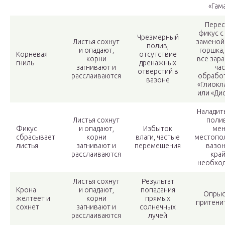
«Гам
Перес
фикус с
Чрезмерный
Листья сохнут
заменой
полив,
и опадают,
горшка,
Корневая
отсутствие
корни
все зар
гниль
дренажных
загнивают и
час
отверстий в
расслаиваются
обработ
вазоне
«Глиокл
или «Ди
Наладит
Листья сохнут
полив
Фикус
и опадают,
Избыток
мен
сбрасывает
корни
влаги, частые
местопо
листья
загнивают и
перемещения
вазон
расслаиваются
кра
необхо
Листья сохнут
Результат
Крона
и опадают,
попадания
Опрыс
желтеет и
корни
прямых
притени
сохнет
загнивают и
солнечных
расслаиваются
лучей