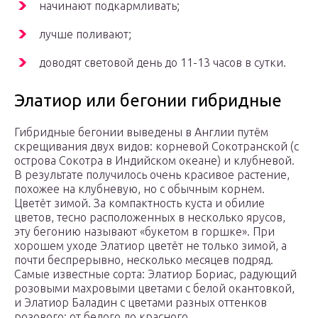
начинают подкармливать;
лучше поливают;
доводят световой день до 11-13 часов в сутки.
Элатиор или бегонии гибридные
Гибридные бегонии выведены в Англии путём
скрещивания двух видов: корневой Сокотранской (с
острова Сокотра в Индийском океане) и клубневой.
В результате получилось очень красивое растение,
похожее на клубневую, но с обычным корнем.
Цветёт зимой. За компактность куста и обилие
цветов, тесно расположенных в несколько ярусов,
эту бегонию называют «букетом в горшке». При
хорошем уходе Элатиор цветёт не только зимой, а
почти беспрерывно, несколько месяцев подряд.
Самые известные сорта: Элатиор Бориас, радующий
розовыми махровыми цветами с белой окантовкой,
и Элатиор Баладин с цветами разных оттенков
розового: от белого до красного.