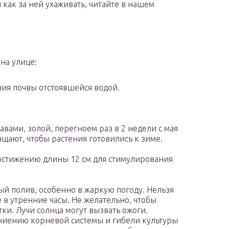
и как за ней ухаживать, читайте в нашем
на улице:
ия почвы отстоявшейся водой.
ами, золой, перегноем раз в 2 недели с мая
ащают, чтобы растения готовились к зиме.
стижению длины 12 см для стимулирования
й полив, особенно в жаркую погоду. Нельзя
е в утренние часы. Не желательно, чтобы
етки. Лучи солнца могут вызвать ожоги.
ниению корневой системы и гибели культуры