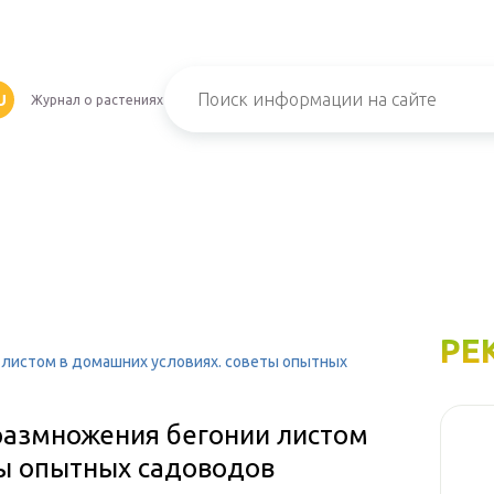
U
Журнал о растениях
РЕ
 листом в домашних условиях. советы опытных
размножения бегонии листом
ты опытных садоводов