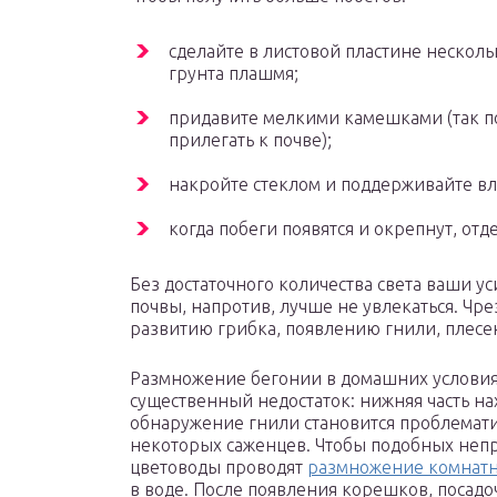
сделайте в листовой пластине несколь
грунта плашмя;
придавите мелкими камешками (так п
прилегать к почве);
накройте стеклом и поддерживайте вл
когда побеги появятся и окрепнут, отд
Без достаточного количества света ваши у
почвы, напротив, лучше не увлекаться. Чр
развитию грибка, появлению гнили, плесе
Размножение бегонии в домашних условия
существенный недостаток: нижняя часть н
обнаружение гнили становится проблемати
некоторых саженцев. Чтобы подобных неп
цветоводы проводят
размножение комнатн
в воде. После появления корешков, посад