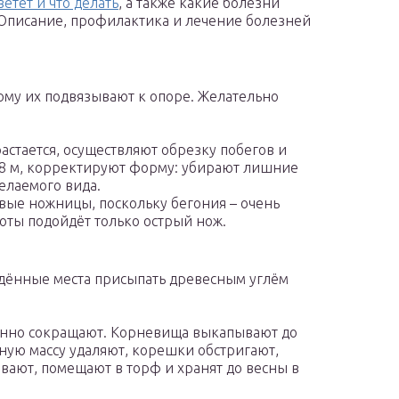
ветет и что делать
, а также какие болезни
). Описание, профилактика и лечение болезней
тому их подвязывают к опоре. Желательно
растается, осуществляют обрезку побегов и
о 8 м, корректируют форму: убирают лишние
желаемого вида.
овые ножницы, поскольку бегония – очень
оты подойдёт только острый нож.
дённые места присыпать древесным углём
енно сокращают. Корневища выкапывают до
ную массу удаляют, корешки обстригают,
ают, помещают в торф и хранят до весны в