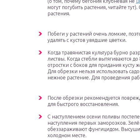
(о том, почему бегония клубневая не
ц
могут погубить растения, читайте тут
растения.
Побеги у растений очень ломкие, поэ
удалять с кустов увядшие цветки.
Когда травянистая культура бурно раз
листвы. Когда стебли вытягиваются д
отростки с боков для придания кусту 
Для обрезки нельзя использовать сад
нежное растение. Для проведения раб
После обрезки рекомендуется повреж
для быстрого восстановления.
С наступлением осени поливы постеп
наступления первых заморозков. Зелё
обеззараживают фунгицидом. Высушив
холодном месте.