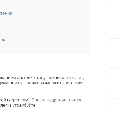
стения
ток
иванием листовых треугольников? Значит,
в домашних условиях размножить бегонию
кой (черенком). Просто надрежьте ножку
слегка утрамбуйте.