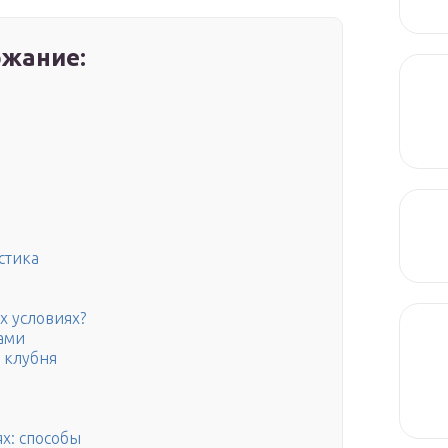
жание:
стика
х условиях?
ами
 клубня
х: способы