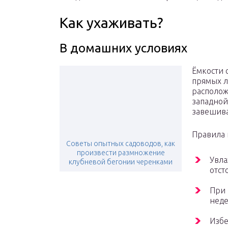
Как ухаживать?
В домашних условиях
Ёмкости с
прямых л
располож
западной
завешив
Правила 
Советы опытных садоводов, как
произвести размножение
Увла
клубневой бегонии черенками
отст
При 
неде
Избе