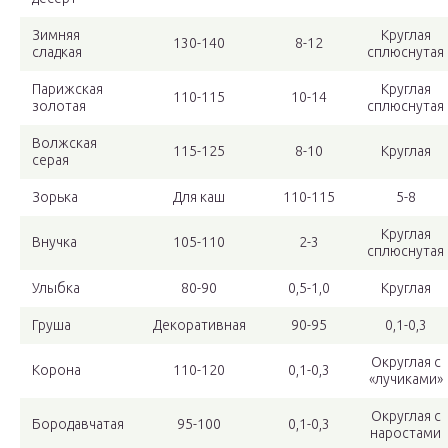
Зимняя
Круглая
130-140
8-12
сладкая
сплюснутая
Парижская
Круглая
110-115
10-14
золотая
сплюснутая
Волжская
115-125
8-10
Круглая
серая
Зорька
Для каш
110-115
5-8
Круглая
Внучка
105-110
2-3
сплюснутая
Улыбка
80-90
0,5-1,0
Круглая
Груша
Декоративная
90-95
0,1-0,3
Округлая с
Корона
110-120
0,1-0,3
«лучиками»
Округлая с
Бородавчатая
95-100
0,1-0,3
наростами