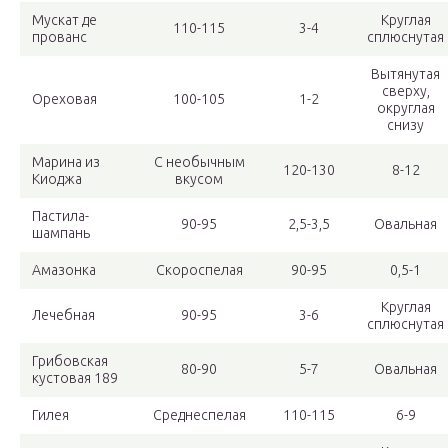
Мускат де
Круглая
110-115
3-4
прованс
сплюснутая
Вытянутая
сверху,
Ореховая
100-105
1-2
округлая
снизу
Марина из
С необычным
120-130
8-12
Киоджа
вкусом
Пастила-
90-95
2,5-3,5
Овальная
шампань
Амазонка
Скороспелая
90-95
0,5-1
Круглая
Лечебная
90-95
3-6
сплюснутая
Грибовская
80-90
5-7
Овальная
кустовая 189
Гилея
Среднеспелая
110-115
6-9