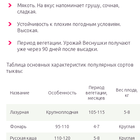
Мякоть. На вкус напоминает грушу, сочная,
сладкая.
Устойчивость к плохим погодным условиям.
Высокая.
Период вегетации. Урожай Веснушки получают
уже через 90 дней после высадки.
Таблица основных характеристик популярных сортов
тыквы:
Период
Вес плода,
Название
Особенность
вегетации,
кг
месяцев
Лазурная
Крупноплодная
105-115
5-8
Фонарь
95-110
4-7
Круглая
Русская каша
110-120
5-8
Круглая