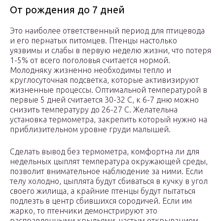
От рождения до 7 дней
Это наиболее ответственный период для птицевода
и его пернатых питомцев. Птенцы настолько
уязвимы и слабы в первую неделю жизни, что потеря
1-5% от всего поголовья считается нормой.
Молодняку жизненно необходимы тепло и
круглосуточная подсветка, которые активизируют
жизненные процессы. Оптимальной температурой в
первые 5 дней считается 30-32 С, к 6-7 дню можно
снизить температуру до 26-27 С. Желательна
установка термометра, закрепить который нужно на
приблизительном уровне груди малышей.
Сделать вывод без термометра, комфортна ли для
недельных цыплят температура окружающей среды,
позволит внимательное наблюдение за ними. Если
телу холодно, цыплята будут сбиваться в кучку в угол
своего жилища, а крайние птенцы будут пытаться
подлезть в центр сбившихся сородичей. Если им
жарко, то птенчики демонстрируют это
расправленными крыльями, частым открыванием