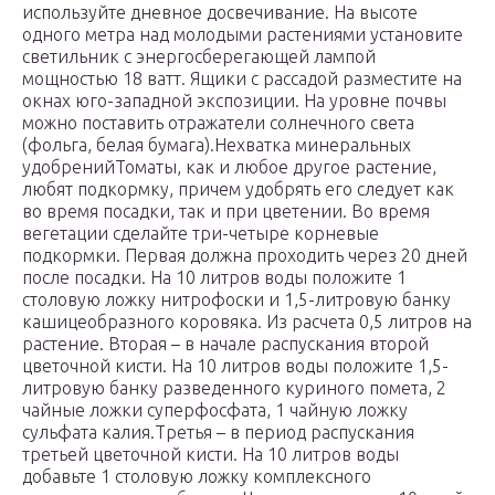
используйте дневное досвечивание. На высоте
одного метра над молодыми растениями установите
светильник с энергосберегающей лампой
мощностью 18 ватт. Ящики с рассадой разместите на
окнах юго-западной экспозиции. На уровне почвы
можно поставить отражатели солнечного света
(фольга, белая бумага).Нехватка минеральных
удобренийТоматы, как и любое другое растение,
любят подкормку, причем удобрять его следует как
во время посадки, так и при цветении. Во время
вегетации сделайте три-четыре корневые
подкормки. Первая должна проходить через 20 дней
после посадки. На 10 литров воды положите 1
столовую ложку нитрофоски и 1,5-литровую банку
кашицеобразного коровяка. Из расчета 0,5 литров на
растение. Вторая – в начале распускания второй
цветочной кисти. На 10 литров воды положите 1,5-
литровую банку разведенного куриного помета, 2
чайные ложки суперфосфата, 1 чайную ложку
сульфата калия.Третья – в период распускания
третьей цветочной кисти. На 10 литров воды
добавьте 1 столовую ложку комплексного