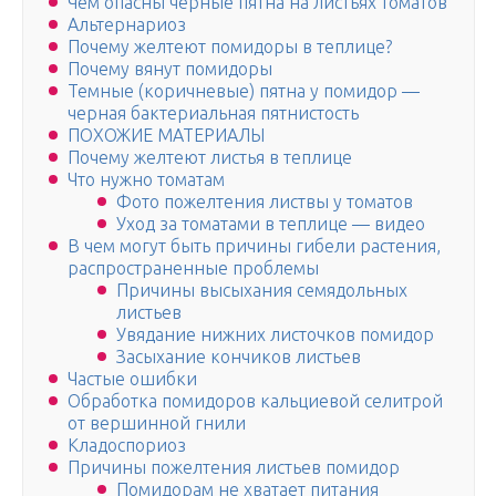
Чем опасны чёрные пятна на листьях томатов
Альтернариоз
Почему желтеют помидоры в теплице?
Почему вянут помидоры
Темные (коричневые) пятна у помидор —
черная бактериальная пятнистость
ПОХОЖИЕ МАТЕРИАЛЫ
Почему желтеют листья в теплице
Что нужно томатам
Фото пожелтения листвы у томатов
Уход за томатами в теплице — видео
В чем могут быть причины гибели растения,
распространенные проблемы
Причины высыхания семядольных
листьев
Увядание нижних листочков помидор
Засыхание кончиков листьев
Частые ошибки
Обработка помидоров кальциевой селитрой
от вершинной гнили
Кладоспориоз
Причины пожелтения листьев помидор
Помидорам не хватает питания