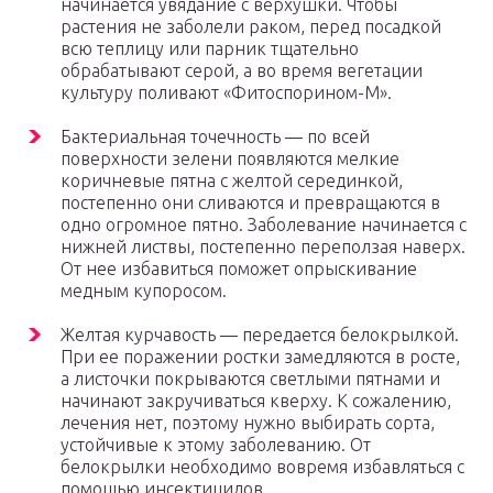
начинается увядание с верхушки. Чтобы
растения не заболели раком, перед посадкой
всю теплицу или парник тщательно
обрабатывают серой, а во время вегетации
культуру поливают «Фитоспорином-М».
Бактериальная точечность — по всей
поверхности зелени появляются мелкие
коричневые пятна с желтой серединкой,
постепенно они сливаются и превращаются в
одно огромное пятно. Заболевание начинается с
нижней листвы, постепенно переползая наверх.
От нее избавиться поможет опрыскивание
медным купоросом.
Желтая курчавость — передается белокрылкой.
При ее поражении ростки замедляются в росте,
а листочки покрываются светлыми пятнами и
начинают закручиваться кверху. К сожалению,
лечения нет, поэтому нужно выбирать сорта,
устойчивые к этому заболеванию. От
белокрылки необходимо вовремя избавляться с
помощью инсектицидов.