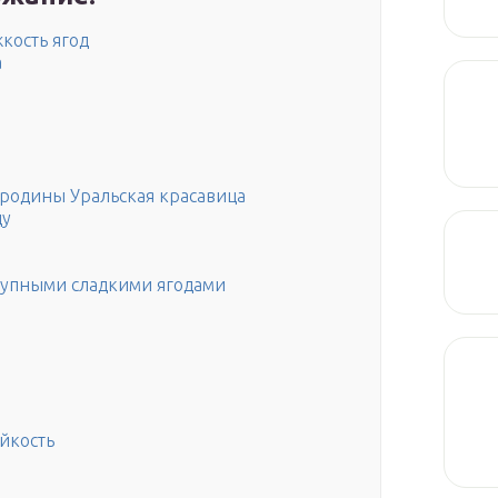
кость ягод
а
родины Уральская красавица
цу
крупными сладкими ягодами
ойкость