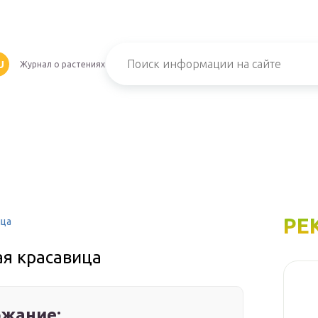
U
Журнал о растениях
РЕ
ица
ая красавица
жание: