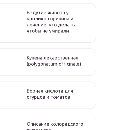
Вздутие живота у
кроликов причина и
лечение, что делать
чтобы не умирали
Купена лекарственная
(polygonatum officinale)
Борная кислота для
огурцов и томатов
Описание колорадского
жука и его