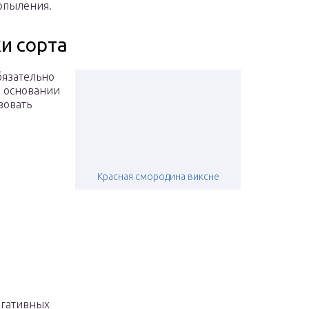
опыления.
и сорта
бязательно
а основании
зовать
Красная смородина виксне
егативных