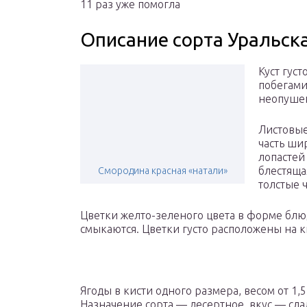
11 раз уже помогла
Описание сорта Уральск
Куст гус
побегами
неопушен
Листовые
часть ши
лопастей
блестяща
Смородина красная «натали»
толстые 
Цветки желто-зеленого цвета в форме блю
смыкаются. Цветки густо расположены на к
Ягоды в кисти одного размера, весом от 1,5
Назначение сорта — десертное, вкус — сла