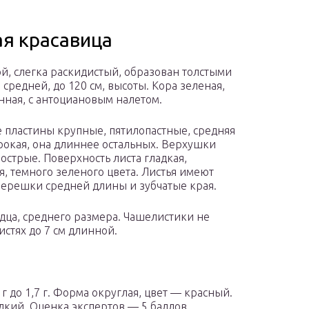
ая красавица
той, слегка раскидистый, образован толстыми
 средней, до 120 см, высоты. Кора зеленая,
ная, с антоциановым налетом.
 пластины крупные, пятилопастные, средняя
рокая, она длиннее остальных. Верхушки
 острые. Поверхность листа гладкая,
я, темного зеленого цвета. Листья имеют
черешки средней длины и зубчатые края.
дца, среднего размера. Чашелистики не
истях до 7 см длинной.
 г до 1,7 г. Форма округлая, цвет — красный.
дкий. Оценка экспертов — 5 баллов.