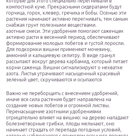
которые для этого специально перегнивали в
компостной куче. Прекрасными сидератами будут
горчица, горох, клевер, гречиха и бобы. Осенью эти
растения начинают активно перегнивать, тем самым
снабжая грунт полезными веществами.
азотные смеси. Эти удобрения помогают саженцам
активно расти в весенний период, обеспечивают
формирование молодых побегов и густой поросли.
Для подкормки вишни применяют мочевину,
аммоний и кальциевую селитру. В виде гранул
рассыпают вокруг дерева карбамид, который питает
корни саженца. Вишни сигнализируют о нехватке
азота. Листья утрачивают насыщенный красивый
зеленый цвет, скручиваются и осыпаются
Важно не переборщить с внесением удобрений,
иначе вся сила растения будет направлена на
создание новых побегов и огромной листвы.
Перенасыщение азотными удобрениями
отрицательно влияет на вишню: на дерево нападают
болезнетворные грибки, плоды мельчают, оно
начинает страдать от перепада погодных условий,
которые наблюдаются с приходом осеннего периода.