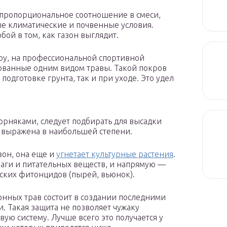
 пропорциональное соотношение в смеси,
ые климатические и почвенные условия.
ой в том, как газон выглядит.
ру, на профессиональной спортивной
ованные одним видом травы. Такой покров
подготовке грунта, так и при уходе. Это удел
 сорняками, следует подбирать для высадки
ь выражена в наибольшей степени.
зон, она еще и
угнетает культурные растения
.
лаги и питательных веществ, и напрямую —
ских фитонцидов (пырей, вьюнок).
онных трав состоит в создании последними
. Такая защита не позволяет чужаку
ую систему. Лучше всего это получается у