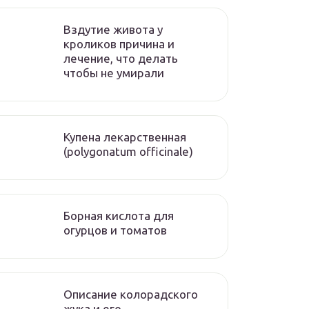
Вздутие живота у
кроликов причина и
лечение, что делать
чтобы не умирали
Купена лекарственная
(polygonatum officinale)
Борная кислота для
огурцов и томатов
Описание колорадского
жука и его