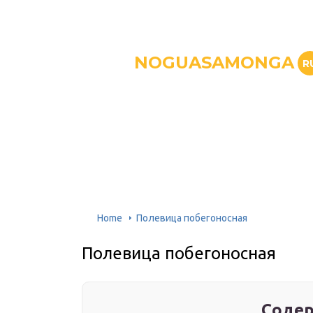
NOGUASAMONGA
R
Home
Полевица побегоносная
Полевица побегоносная
Содер