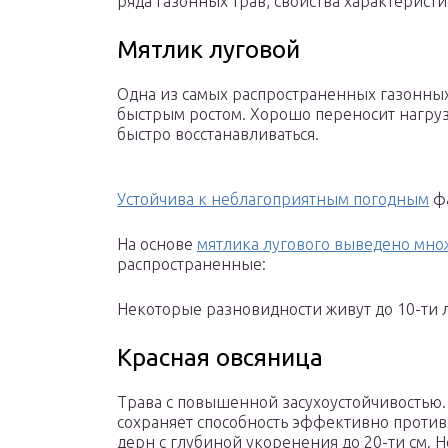
ряда газонных трав, свойства характерист
Мятлик луговой
Одна из самых распространенных газонных
быстрым ростом. Хорошо переносит нагруз
быстро восстанавливаться.
Устойчива к неблагоприятным погодным
фа
На основе
мятлика лугового выведено мно
распространенные:
Некоторые разновидности живут до 10-ти л
Красная овсяница
Трава с повышенной засухоустойчивостью. 
сохраняет способность эффективно против
дерн с глубиной укоренения до 20-ти см. Н