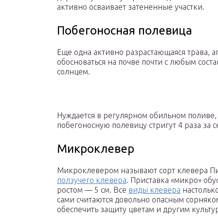
активно осваивает затененные участки.
Побегоносная полевица
Еще одна активно разрастающаяся трава, 
обосноваться на почве почти с любым сост
солнцем.
Нуждается в регулярном обильном поливе,
побегоносную полевицу стригут 4 раза за с
Микроклевер
Микроклевером называют сорт клевера Пи
ползучего клевера
. Приставка «микро» об
ростом — 5 см. Все
виды клевера
настолько
сами считаются довольно опасным сорняком
обеспечить защиту цветам и другим культу