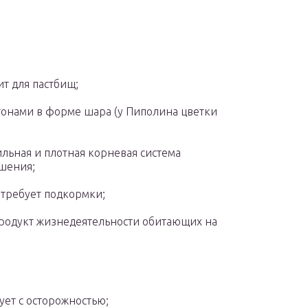
т для пастбищ;
тонами в форме шара (у Пиполина цветки
льная и плотная корневая система
ушения;
 требует подкормки;
(продукт жизнедеятельности обитающих на
ует с осторожностью;