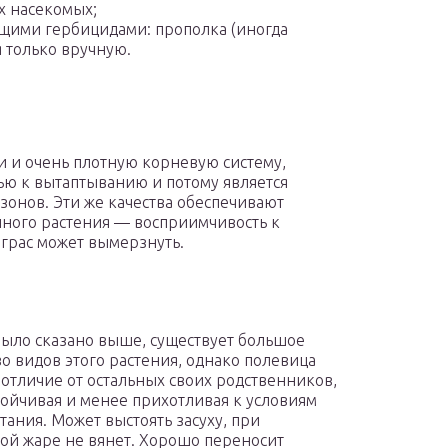
х насекомых;
щими гербицидами: прополка (иногда
я только вручную.
и и очень плотную корневую систему,
ью к вытаптыванию и потому является
онов. Эти же качества обеспечивают
нного растения — восприимчивость к
йграс может вымерзнуть.
было сказано выше, существует большое
о видов этого растения, однако полевица
в отличие от остальных своих родственников,
тойчивая и менее прихотливая к условиям
тания. Может выстоять засуху, при
ой жаре не вянет. Хорошо переносит