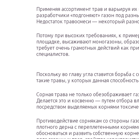
Применяя ассортимент трав и варьируя их
разработчики «подгоняют» газон под разн
Недостаток травосмеси — некоторый разноб
Потому при высоких требованиях, к приме
площадке, высаживают моногазоны, образ
требует очень грамотных действий как при 
специалистов.
Поскольку во главу угла ставится борьба с
такие травы, у которых данная способност
Сорная трава не только обезображивает га
Делается это и косвенно — путем отбора в
посредством выделяемых корнями токсиче
Противодействие сорнякам со стороны газ
плотного дерна с переплетенными корнями
обосноваться и развить собственную корнев