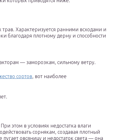
ики которых приводятся ниже.
 трав. Характеризуется ранними всходами и
ки благодаря плотному дерну и способности
кторам — заморозкам, сильному ветру.
жество сортов
, вот наиболее
ет.
При этом в условиях недостатка влаги
одействовать сорнякам, создавая плотный
е пугает овсяницу и недостаток света — она