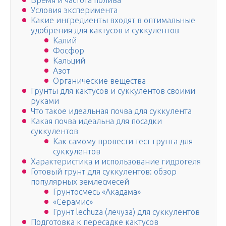
Время и частота полива
Условия эксперимента
Какие ингредиенты входят в оптимальные
удобрения для кактусов и суккулентов
Калий
Фосфор
Кальций
Азот
Органические вещества
Грунты для кактусов и суккулентов своими
руками
Что такое идеальная почва для суккулента
Какая почва идеальна для посадки
суккулентов
Как самому провести тест грунта для
суккулентов
Характеристика и использование гидрогеля
Готовый грунт для суккулентов: обзор
популярных землесмесей
Грунтосмесь «Акадама»
«Серамис»
Грунт lechuza (лечуза) для суккулентов
Подготовка к пересадке кактусов