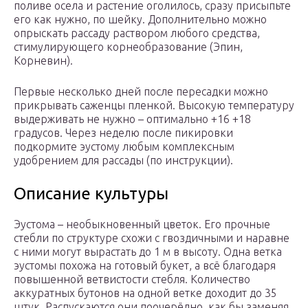
поливе осела и растение оголилось, сразу присыпьте
его как нужно, по шейку. Дополнительно можно
опрыскать рассаду раствором любого средства,
стимулирующего корнеобразование (Эпин,
Корневин).
Первые несколько дней после пересадки можно
прикрывать саженцы пленкой. Высокую температуру
выдерживать не нужно – оптимально +16 +18
градусов. Через неделю после пикировки
подкормите эустому любым комплексным
удобрением для рассады (по инструкции).
Описание культуры
Эустома – необыкновенный цветок. Его прочные
стебли по структуре схожи с гвоздичными и наравне
с ними могут вырастать до 1 м в высоту. Одна ветка
эустомы похожа на готовый букет, а всё благодаря
повышенной ветвистости стебля. Количество
аккуратных бутонов на одной ветке доходит до 35
штук. Распускаются они поочерёдно, как бы заменяя