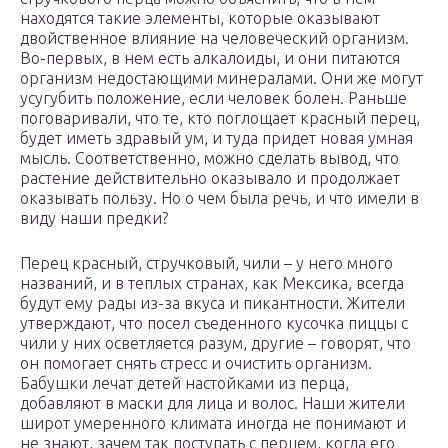
находятся такие элементы, которые оказывают
двойственное влияние на человеческий организм.
Во-первых, в нем есть алкалоиды, и они питаются
организм недостающими минералами. Они же могут
усугубить положение, если человек болен. Раньше
поговаривали, что те, кто поглощает красный перец,
будет иметь здравый ум, и туда придет новая умная
мысль. Соответственно, можно сделать вывод, что
растение действительно оказывало и продолжает
оказывать пользу. Но о чем была речь, и что имели в
виду наши предки?
Перец красный, стручковый, чили – у него много
названий, и в теплых странах, как Мексика, всегда
будут ему рады из-за вкуса и пикантности. Жители
утверждают, что посел съеденного кусочка пиццы с
чили у них осветляется разум, другие – говорят, что
он помогает снять стресс и очистить организм.
Бабушки лечат детей настойками из перца,
добавляют в маски для лица и волос. Наши жители
широт умеренного климата иногда не понимают и
не знают, зачем так поступать с перцем, когда его