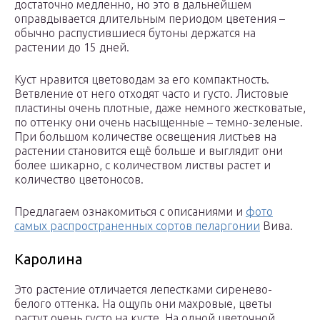
достаточно медленно, но это в дальнейшем
оправдывается длительным периодом цветения –
обычно распустившиеся бутоны держатся на
растении до 15 дней.
Куст нравится цветоводам за его компактность.
Ветвление от него отходят часто и густо. Листовые
пластины очень плотные, даже немного жестковатые,
по оттенку они очень насыщенные – темно-зеленые.
При большом количестве освещения листьев на
растении становится ещё больше и выглядит они
более шикарно, с количеством листвы растет и
количество цветоносов.
Предлагаем ознакомиться с описаниями и
фото
самых распространенных сортов пеларгонии
Вива.
Каролина
Это растение отличается лепестками сиренево-
белого оттенка. На ощупь они махровые, цветы
растут очень густо на кусте. На одной цветочной