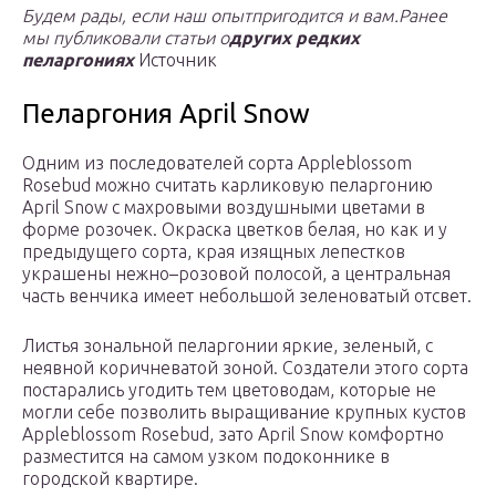
Будем рады, если наш опыт
пригодится и вам.
Ранее
мы публиковали статьи о
других редких
пеларгониях
Источник
Пеларгония April Snow
Одним из последователей сорта Appleblossom
Rosebud можно считать карликовую пеларгонию
April Snow с махровыми воздушными цветами в
форме розочек. Окраска цветков белая, но как и у
предыдущего сорта, края изящных лепестков
украшены нежно–розовой полосой, а центральная
часть венчика имеет небольшой зеленоватый отсвет.
Листья зональной пеларгонии яркие, зеленый, с
неявной коричневатой зоной. Создатели этого сорта
постарались угодить тем цветоводам, которые не
могли себе позволить выращивание крупных кустов
Appleblossom Rosebud, зато April Snow комфортно
разместится на самом узком подоконнике в
городской квартире.