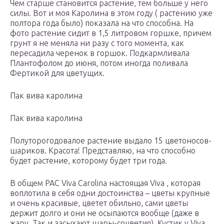
Чем старше становится растение, тем больше у него
силы. Вот и моя Каролина в этом году ( растению уже
полтора года было) показала на что способна. На
фото растение сидит в 1,5 литровом горшке, причем
грунт я не меняла ни разу с того момента, как
пересадила черенок в горшок. Подкармливала
Плантофолом до июня, потом иногда поливала
Фертикой для цветущих.
Пак вива каролина
Пак вива каролина
Полуторогодовалое растение выдало 15 цветоносов-
шариков. Красота! Представляю, на что способно
будет растение, которому будет три года.
В общем PAC Viva Carolina настоящая Viva , которая
воплотила в себя одни достоинства – цветы крупные
и очень красивые, цветет обильно, сами цветы
держит долго и они не осыпаются вообще (даже в
жару. Так и засыхают шары-соцветия). Кустик у Viva