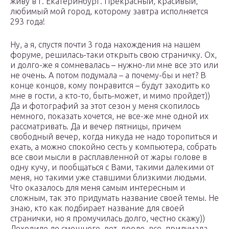
живу в г. Екатеринбург. Прекрасный, красивый,
любимый мой город, которому завтра исполняется
293 года!
Ну, а я, спустя почти 3 года нахождения на нашем
форуме, решилась-таки открыть свою страничку. Ох,
и долго-же я сомневалась – нужно-ли мне все это или
не очень. А потом подумала – а почему-бы и нет? В
конце концов, кому понравится – будут заходить ко
мне в гости, а кто-то, быть-может, и мимо пройдет))
Да и фотографий за этот сезон у меня скопилось
немного, показать хочется, не все-же мне одной их
рассматривать. Да и вечер пятницы, причем
свободный вечер, когда никуда не надо торопиться и
ехать, а можно спокойно сесть у компьютера, собрать
все свои мысли в расплавленной от жары голове в
одну кучу, и пообщаться с Вами, такими далекими от
меня, но такими уже ставшими близкими людьми.
Что оказалось для меня самым интересным и
сложным, так это придумать название своей темы. Не
знаю, кто как подбирает название для своей
странички, но я промучилась долго, честно скажу))
Доходило до смешного. вот, вроде, все, придумала