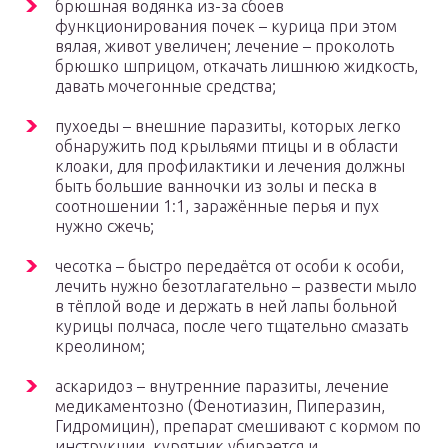
брюшная водянка из-за сбоев
функционирования почек – курица при этом
вялая, живот увеличен; лечение – проколоть
брюшко шприцом, откачать лишнюю жидкость,
давать мочегонные средства;
пухоеды – внешние паразиты, которых легко
обнаружить под крыльями птицы и в области
клоаки, для профилактики и лечения должны
быть большие ванночки из золы и песка в
соотношении 1:1, заражённые перья и пух
нужно сжечь;
чесотка – быстро передаётся от особи к особи,
лечить нужно безотлагательно – развести мыло
в тёплой воде и держать в ней лапы больной
курицы полчаса, после чего тщательно смазать
креолином;
аскаридоз – внутренние паразиты, лечение
медикаментозно (Фенотиазин, Пиперазин,
Гидромицин), препарат смешивают с кормом по
инструкции, курятник убирается и