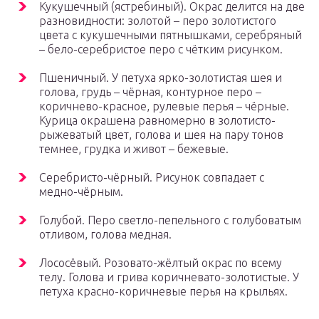
Кукушечный (ястребиный). Окрас делится на две
разновидности: золотой – перо золотистого
цвета с кукушечными пятнышками, серебряный
– бело-серебристое перо с чётким рисунком.
Пшеничный. У петуха ярко-золотистая шея и
голова, грудь – чёрная, контурное перо –
коричнево-красное, рулевые перья – чёрные.
Курица окрашена равномерно в золотисто-
рыжеватый цвет, голова и шея на пару тонов
темнее, грудка и живот – бежевые.
Серебристо-чёрный. Рисунок совпадает с
медно-чёрным.
Голубой. Перо светло-пепельного с голубоватым
отливом, голова медная.
Лососёвый. Розовато-жёлтый окрас по всему
телу. Голова и грива коричневато-золотистые. У
петуха красно-коричневые перья на крыльях.