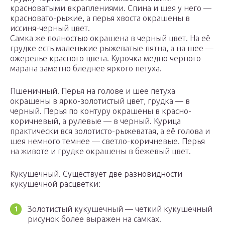
красноватыми вкраплениями. Спина и шея у него —
красновато-рыжие, а перья хвоста окрашены в
иссиня-черный цвет.
Самка же полностью окрашена в черный цвет. На её
грудке есть маленькие рыжеватые пятна, а на шее —
ожерелье красного цвета. Курочка медно черного
марана заметно бледнее яркого петуха.
Пшеничный. Перья на голове и шее петуха
окрашены в ярко-золотистый цвет, грудка — в
черный. Перья по контуру окрашены в красно-
коричневый, а рулевые — в черный. Курица
практически вся золотисто-рыжеватая, а её голова и
шея немного темнее — светло-коричневые. Перья
на животе и грудке окрашены в бежевый цвет.
Кукушечный. Существует две разновидности
кукушечной расцветки:
Золотистый кукушечный — четкий кукушечный
рисунок более выражен на самках.