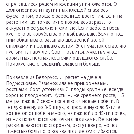
спрятавшиеся рядом инфекции уничтожаются. От
долгоносиков и паутинных клещей спасаюсь
фуфаноном, орошаю заросли до цветения. Если на
растении где-то частично появилась зараза, то
аккуратно ее удаляю и сжигаю. Если заболел весь
куст, его выкорчёвываю и выбрасываю. Землю под
ним обкапываю, засыпаю древесной золой,
опилками и проливаю азотом. Этот участок оставляю
пустым на пару лет. Сорт нравится, мякоть у ягод
ароматная, нежная, косточки ощущаются слабо.
Привкус кисло-сладкий, сладости больше.
Привезла из Белоруссии, растет на даче в
Подмосковье. Размножила ее прикорневыми
ростками. Сорт устойчивый, плоды крупные, всегда
хорошо плодоносит. Кусты ниже среднего роста, 1,5
метра, каждый сезон появляются новые побеги. В
теплую весну до 8-9 штук, в прохладную до 5-ти, а
вот веток от побега много, на каждой до 45-ти почек,
из них появляются кисточки с ягодками. Ветки не
раскидываются по сторонам, растут вверх, но под
тяжестью большого кол-ва ягод летом сгибаются.