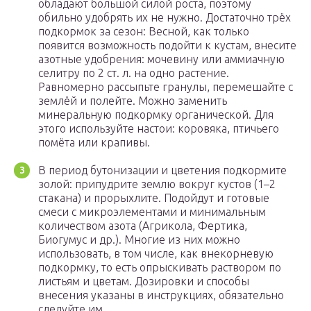
обладают большой силой роста, поэтому
обильно удобрять их не нужно. Достаточно трёх
подкормок за сезон: Весной, как только
появится возможность подойти к кустам, внесите
азотные удобрения: мочевину или аммиачную
селитру по 2 ст. л. на одно растение.
Равномерно рассыпьте гранулы, перемешайте с
землёй и полейте. Можно заменить
минеральную подкормку органической. Для
этого используйте настои: коровяка, птичьего
помёта или крапивы.
В период бутонизации и цветения подкормите
золой: припудрите землю вокруг кустов (1–2
стакана) и прорыхлите. Подойдут и готовые
смеси с микроэлементами и минимальным
количеством азота (Агрикола, Фертика,
Биогумус и др.). Многие из них можно
использовать, в том числе, как внекорневую
подкормку, то есть опрыскивать раствором по
листьям и цветам. Дозировки и способы
внесения указаны в инструкциях, обязательно
следуйте им.