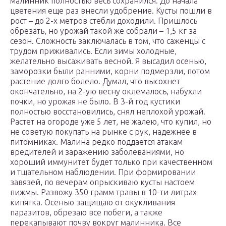
малинник полностью весь сохранился. До начала
цветения еще раз внесли удобрение. Кусты пошли в
рост – до 2-х метров стебли доходили. Пришлось
обрезать, но урожай такой же собрали – 1,5 кг за
сезон. Сложность заключалась в том, что саженцы с
трудом приживались. Если зимы холодные,
желательно высаживать весной. Я высадил осенью,
заморозки были ранними, корни подмерзли, потом
растение долго болело. Думал, что высохнет
окончательно, на 2-ую весну оклемалось, набухли
почки, но урожая не было. В 3-й год кустики
полностью восстановились, снял неплохой урожай.
Растет на огороде уже 5 лет, не жалею, что купил, но
не советую покупать на рынке с рук, надежнее в
питомниках. Малина редко поддается атакам
вредителей и заражению заболеваниями, но
хороший иммунитет будет только при качественном
и тщательном наблюдении. При формировании
завязей, по вечерам опрыскиваю кусты настоем
пижмы. Развожу 350 грамм травы в 10-ти литрах
кипятка. Осенью защищаю от окукливания
паразитов, обрезаю все побеги, а также
перекапывают почву вокруг малинника. Все