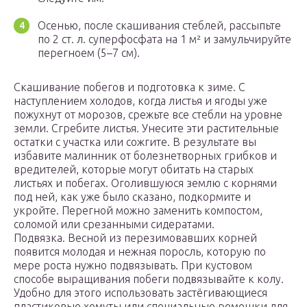
Осенью, после скашивания стеблей, рассыпьте
по 2 ст. л. суперфосфата на 1 м² и замульчируйте
перегноем (5–7 см).
Скашивание побегов и подготовка к зиме. С
наступлением холодов, когда листья и ягоды уже
пожухнут от морозов, срежьте все стебли на уровне
земли. Сгребите листья. Унесите эти растительные
остатки с участка или сожгите. В результате вы
избавите малинник от болезнетворных грибков и
вредителей, которые могут обитать на старых
листьях и побегах. Оголившуюся землю с корнями
под ней, как уже было сказано, подкормите и
укройте. Перегной можно заменить компостом,
соломой или срезанными сидератами.
Подвязка. Весной из перезимовавших корней
появится молодая и нежная поросль, которую по
мере роста нужно подвязывать. При кустовом
способе выращивания побеги подвязывайте к колу.
Удобно для этого использовать застёгивающиеся
пластиковые хомуты или специальные ремешки для