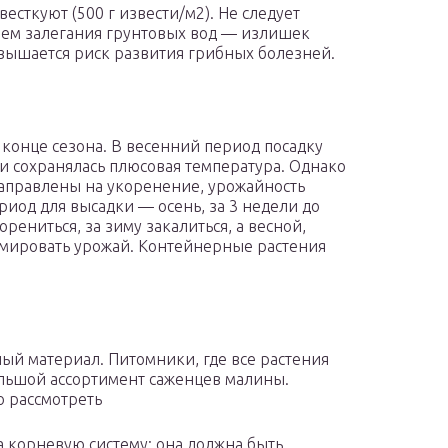
весткуют (500 г извести/м2). Не следует
внем залегания грунтовых вод — излишек
овышается риск развития грибных болезней.
в конце сезона. В весенний период посадку
ли сохранялась плюсовая температура. Однако
направлены на укоренение, урожайность
иод для высадки — осень, за 3 недели до
рениться, за зиму закалиться, а весной,
рмировать урожай. Контейнерные растения
ый материал. Питомники, где все растения
ольшой ассортимент саженцев малины.
о рассмотреть
а корневую систему: она должна быть