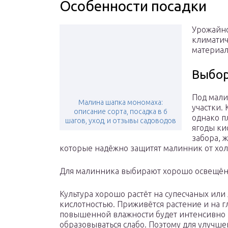
Особенности посадки
Урожайно
климатич
материал
Выбор
Под мали
Малина шапка мономаха:
участки. 
описание сорта, посадка в 6
однако п
шагов, уход, и отзывы садоводов
ягоды ки
забора, 
которые надёжно защитят малинник от хо
Для малинника выбирают хорошо освещённ
Культура хорошо растёт на супесчаных или
кислотностью. Приживётся растение и на гл
повышенной влажности будет интенсивно ра
образовываться слабо. Поэтому для улучше