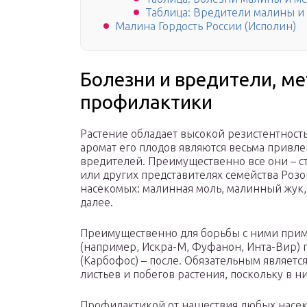
Таблица: Вредители малины и 
Малина Гордость России (Исполин)
Болезни и вредители, м
профилактики
Растение обладает высокой резистентност
аромат его плодов являются весьма привл
вредителей. Преимущественно все они – 
или других представителях семейства Розо
насекомых: малинная моль, малинный жук
далее.
Преимущественно для борьбы с ними при
(например, Искра-М, Фуфанон, Инта-Вир) 
(Карбофос) – после. Обязательным являе
листьев и побегов растения, поскольку в 
Профилактикой от нашествия любых насек