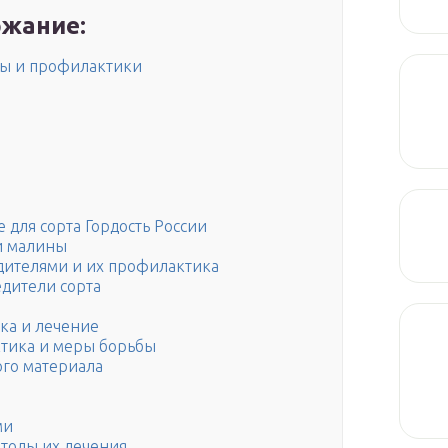
жание:
бы и профилактики
 для сорта Гордость России
и малины
дителями и их профилактика
едители сорта
ка и лечение
ктика и меры борьбы
го материала
ми
етоды их лечения