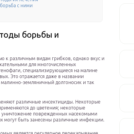
борьба с ними
етоды борьбы и
ью к различным видам грибков, однако вкус и
екательными для многочисленных
стенофаги, специализирующиеся на малине
вых. Это отражается даже в названии
, малинно-земляничный долгоносик и так
меняют различные инсектициды. Некоторые
применяются до цветения; некоторые
тся уничтожение поврежденных насекомыми
них могут быть занесены различные инфекции.
омых является регулярное перекапывание