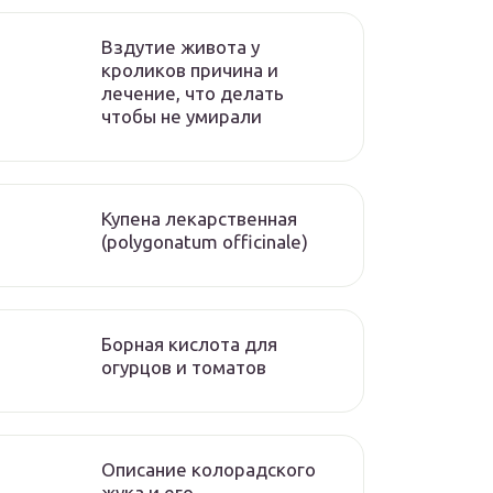
Вздутие живота у
кроликов причина и
лечение, что делать
чтобы не умирали
Купена лекарственная
(polygonatum officinale)
Борная кислота для
огурцов и томатов
Описание колорадского
жука и его