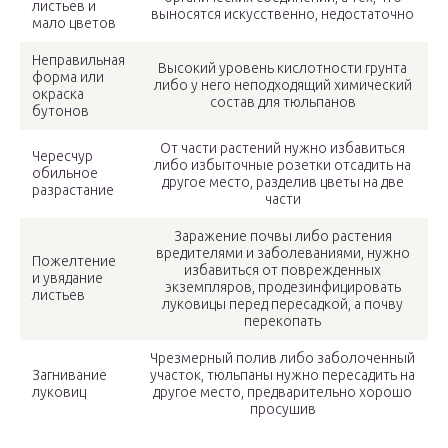
листьев и
выносятся искусственно, недостаточно
мало цветов
Неправильная
Высокий уровень кислотности грунта
форма или
либо у него неподходящий химический
окраска
состав для тюльпанов
бутонов
От части растений нужно избавиться
Чересчур
либо избыточные розетки отсадить на
обильное
другое место, разделив цветы на две
разрастание
части
Заражение почвы либо растения
вредителями и заболеваниями, нужно
Пожелтение
избавиться от поврежденных
и увядание
экземпляров, продезинфицировать
листьев
луковицы перед пересадкой, а почву
перекопать
Чрезмерный полив либо заболоченный
Загнивание
участок, тюльпаны нужно пересадить на
луковиц
другое место, предварительно хорошо
просушив