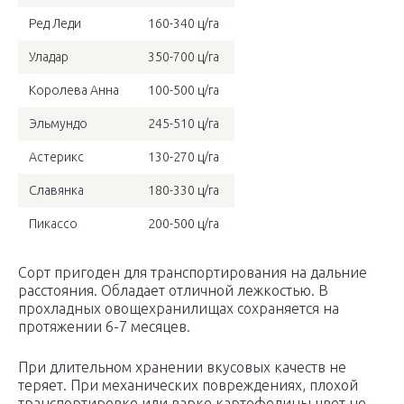
Ред Леди
160-340 ц/га
Уладар
350-700 ц/га
Королева Анна
100-500 ц/га
Эльмундо
245-510 ц/га
Астерикс
130-270 ц/га
Славянка
180-330 ц/га
Пикассо
200-500 ц/га
Сорт пригоден для транспортирования на дальние
расстояния. Обладает отличной лежкостью. В
прохладных овощехранилищах сохраняется на
протяжении 6-7 месяцев.
При длительном хранении вкусовых качеств не
теряет. При механических повреждениях, плохой
транспортировке или варке картофелины цвет не