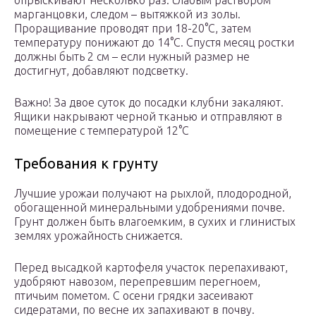
опрыскивают несколько раз: слабым раствором
марганцовки, следом – вытяжкой из золы.
Проращивание проводят при 18-20°С, затем
температуру понижают до 14°С. Спустя месяц ростки
должны быть 2 см – если нужный размер не
достигнут, добавляют подсветку.
Важно! За двое суток до посадки клубни закаляют.
Ящики накрывают черной тканью и отправляют в
помещение с температурой 12°С
Требования к грунту
Лучшие урожаи получают на рыхлой, плодородной,
обогащенной минеральными удобрениями почве.
Грунт должен быть влагоемким, в сухих и глинистых
землях урожайность снижается.
Перед высадкой картофеля участок перепахивают,
удобряют навозом, перепревшим перегноем,
птичьим пометом. С осени грядки засеивают
сидератами, по весне их запахивают в почву.