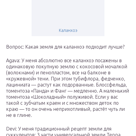
Каланхоэ
Вопрос: Какая земля для каланхоэ подходит лучше?
Agava: У меня абсолютно все каланхоэ посажены в
одинаковую покупную землю с кокосовой мочалкой
(волокнами) и пенопластом, все на балконе в
«кружевной» тени. При этом тубифлора, федченко,
лациниата — растут как подорванные. Блоссфельда,
томентоза «Панда» и Фанг — медленно. А маленький
томентоза «Шоколадный» полуживой. Если у вас
такой с зубчатым краем и с множеством деток по
краю — то он очень неприхотливый, растёт чуть ли
не в глине.
Devi: У меня традиционный рецепт земли для
суккулентов: 3 части универсальной земли Терра