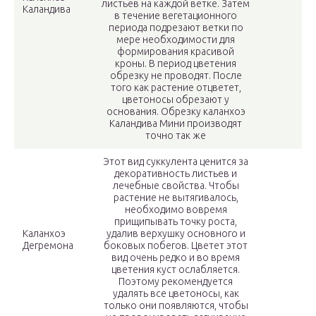
листьев на каждой ветке. Затем
Каландива
в течение вегетационного
периода подрезают ветки по
мере необходимости для
формирования красивой
кроны. В период цветения
обрезку не проводят. После
того как растение отцветет,
цветоносы обрезают у
основания. Обрезку каланхоэ
Каландива Мини производят
точно так же
Этот вид суккулента ценится за
декоративность листьев и
лечебные свойства. Чтобы
растение не вытягивалось,
необходимо вовремя
прищипывать точку роста,
Каланхоэ
удалив верхушку основного и
Дегремона
боковых побегов. Цветет этот
вид очень редко и во время
цветения куст ослабляется.
Поэтому рекомендуется
удалять все цветоносы, как
только они появляются, чтобы