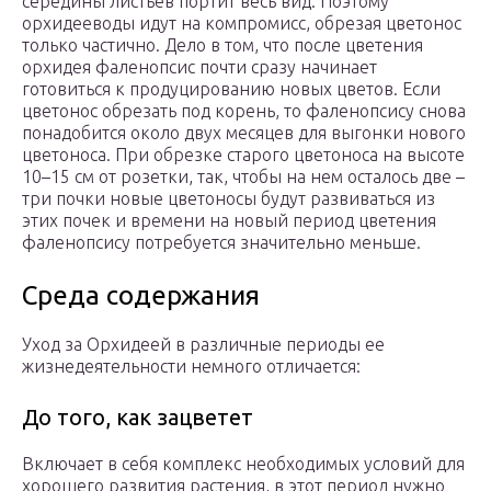
середины листьев портит весь вид. Поэтому
орхидееводы идут на компромисс, обрезая цветонос
только частично. Дело в том, что после цветения
орхидея фаленопсис почти сразу начинает
готовиться к продуцированию новых цветов. Если
цветонос обрезать под корень, то фаленопсису снова
понадобится около двух месяцев для выгонки нового
цветоноса. При обрезке старого цветоноса на высоте
10–15 см от розетки, так, чтобы на нем осталось две –
три почки новые цветоносы будут развиваться из
этих почек и времени на новый период цветения
фаленопсису потребуется значительно меньше.
Среда содержания
Уход за Орхидеей в различные периоды ее
жизнедеятельности немного отличается:
До того, как зацветет
Включает в себя комплекс необходимых условий для
хорошего развития растения, в этот период нужно