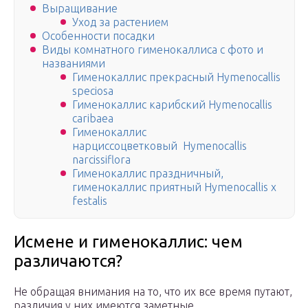
Выращивание
Уход за растением
Особенности посадки
Виды комнатного гименокаллиса с фото и
названиями
Гименокаллис прекрасный Hymenocallis
speciosa
Гименокаллис карибский Hymenocallis
caribaea
Гименокаллис
нарциссоцветковый Hymenocallis
narcissiflora
Гименокаллис праздничный,
гименокаллис приятный Hymenocallis x
festalis
Исмене и гименокаллис: чем
различаются?
Не обращая внимания на то, что их все время путают,
различия у них имеются заметные.