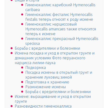
Виды и сорта
Гименокаллис карибский Hymenocallis
caribaea
Гименокаллис фесталис Hymenocallis
festalis теперь относят к роду исмене
Гименокаллис нарциссовый
Hymenocallis amancaes также относится
теперь к исмене
Гименокаллис прекрасный Hymenocallis
speciosa
Борьба с вредителями и болезнями
Исмена посадка и уход в открытом грунте и
домашних условиях Фото перуанского
нарцисса лилии-паука
Подкормка
Посадка исмены в открытый грунт и
хранение луковиц зимой
Подготовка к хранению
Размножение исмены
Борьба с вредителями и болезнями
Исмене: выращивание и уход в открытом
грунте
Разновидности гименокаллиса