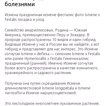
болезнями
Исмена праздничная исмене фесталис фото Ismene x
festalis посадка и уход
Семейство амариллисовых. Родина — Южная
Америка, преимущественно Перу и Эквадор. В
природе распространены 10 видов и один гибрид.
Видовые Исмене у нас в России вы не найдете, а вот
гибрид и представляет для нас интерес. Это Исмене
согнутая Ismene x deflexa — синоним Ismene x festalis
или ранее Hymenocallis x festalis Гименокаллис
праздничный (ранний). Именно Исмене согнутая
более всего распространена в качестве комнатного,
оранжерейного и садового растения.
Получена она путем скрещивания Исмене
длиннолепестковой Ismene longipetala и Ismene
narcissiflora Исмене нарциссоцветковой.
Это листопадное многолетнее луковичное растение.