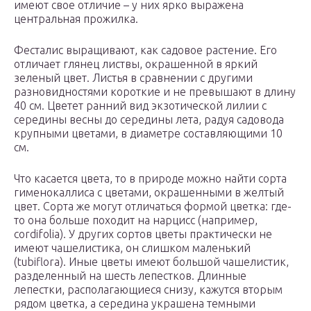
имеют свое отличие – у них ярко выражена
центральная прожилка.
Фесталис выращивают, как садовое растение. Его
отличает глянец листвы, окрашенной в яркий
зеленый цвет. Листья в сравнении с другими
разновидностями короткие и не превышают в длину
40 см. Цветет ранний вид экзотической лилии с
середины весны до середины лета, радуя садовода
крупными цветами, в диаметре составляющими 10
см.
Что касается цвета, то в природе можно найти сорта
гименокаллиса с цветами, окрашенными в желтый
цвет. Сорта же могут отличаться формой цветка: где-
то она больше походит на нарцисс (например,
cordifolia). У других сортов цветы практически не
имеют чашелистика, он слишком маленький
(tubiflora). Иные цветы имеют большой чашелистик,
разделенный на шесть лепестков. Длинные
лепестки, располагающиеся снизу, кажутся вторым
рядом цветка, а середина украшена темными