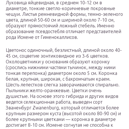
Луковица яйцевидная, в среднем 10-12 см в
диаметре, тонкие светло-коричневые покровные
чешуи. Листья ремневидной формы, темно-зеленого
цвета, длиной 50-60 см и шириной около 7-10 см,
образуют прямостоячий ложный стебель. Именно
образование псевдостебля отличает представителей
рода Исмене от Гименокаллисов.
Цветонос одиночный, безлистный, длиной около 40-
45 см, соцветие зонтиковидное из 3-6 цветков.
Околоцветники у основания образуют коронку
(срослись нижними частями тычинок, между ними
тонкая перепонка) диаметром около 5 см. Коронка
белая, крупная, широкая, с бахромчатым краем.
Шесть лепестков слегка заворачиваются спирально.
Пыльники желто-оранжевые. Цветки очень
душистые. На основе этого гибрида и других видов
ведется селекционная работа, выведен сорт
Званенбург Zwanenburg, который отличается более
крупным размером куста (высотой около 80-90 см) и
более крупными цветками — коронка в диаметре
достигает 8-10 см. Исмене согнутая не способна к