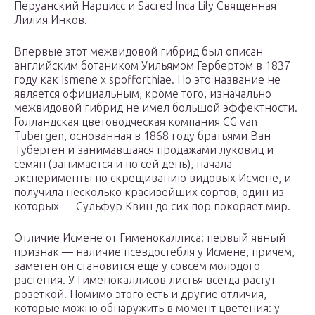
Перуанский Нарцисс и Sacred Inca Lily Священная
Лилия Инков.
Впервые этот межвидовой гибрид был описан
английским ботаником Уильямом Гербертом в 1837
году как Ismene x spofforthiae. Но это название не
является официальным, кроме того, изначально
межвидовой гибрид не имел большой эффектности.
Голландская цветоводческая компания CG van
Tubergen, основанная в 1868 году братьями Ван
Туберген и занимавшаяся продажами луковиц и
семян (занимается и по сей день), начала
эксперименты по скрещиванию видовых Исмене, и
получила несколько красивейших сортов, один из
которых — Сульфур Квин до сих пор покоряет мир.
Отличие Исмене от Гименокаллиса: первый явный
признак — наличие псевдостебля у Исмене, причем,
заметен он становится еще у совсем молодого
растения. У Гименокаллисов листья всегда растут
розеткой. Помимо этого есть и другие отличия,
которые можно обнаружить в момент цветения: у