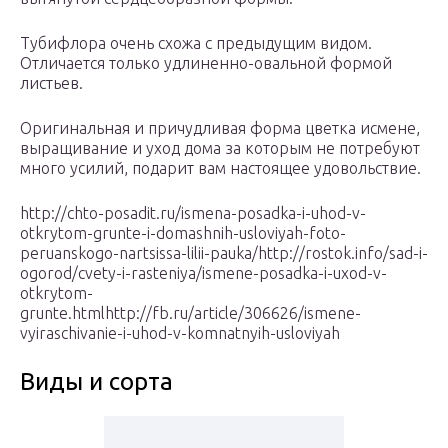
Тубифлора очень схожа с предыдущим видом.
Отличается только удлиненно-овальной формой
листьев.
Оригинальная и причудливая форма цветка исмене,
выращивание и уход дома за которым не потребуют
много усилий, подарит вам настоящее удовольствие.
http://chto-posadit.ru/ismena-posadka-i-uhod-v-
otkrytom-grunte-i-domashnih-usloviyah-foto-
peruanskogo-nartsissa-lilii-pauka/http://rostok.info/sad-i-
ogorod/cvety-i-rasteniya/ismene-posadka-i-uxod-v-
otkrytom-
grunte.htmlhttp://fb.ru/article/306626/ismene-
vyiraschivanie-i-uhod-v-komnatnyih-usloviyah
Виды и сорта