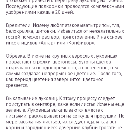
это может привести к перегреву луковиц, их гибели.
Последующие подкормки проводятся комплексными
удобрениями каждые 20 дней.
Вредители. Исмену любят атаковывать трипсы, тля,
белокрылка, щитовки. Избавиться от нежелательных
гостей поможет раствор, приготовленный на основе
инсектицидов «Актар» или «Конфидор».
Обрезка. В июне на крупных взрослых луковицах
прорастают стрелки-цветоносы. Бутоны цветов
открываются не одновременно, а постепенно, тем
самым создавая непрерывное цветение. После того,
как период цветения завершится, цветонос
срезается.
Выкапывание луковиц. К этому процессу следует
приступать в сентябре, даже если листья Исмены еще
зеленые. Луковицы выкапываются вместе с
листьями, раскладываются на сетку для просушки. По
мере засыхания листьев, их следует удалять, а вот
корни и зародившиеся дочерние клубни трогать не