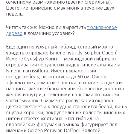
семенному размножению (цветки стерильны).
Цветение примерно с мая-июня в течение двух
недель.
Читать так же: Можно ли вырастить
тюльпановое
дерево
в домашних условиях?
Еще один популярный гибрид, который можно
увидеть в продаже Ismene hybrids ‘Sulphur Queen’
Исмене Сульфур Квин — межвидовой гибрид от
скрещивания перуанских видов Ismene amancae и
Ismene narcissiflora. Имеет выраженный
псевдостебель, высота куста до 60 см. Очень
эффектные ароматные цветки, похожие на цветки
нарцисса: желтые (канареечные) лепестки, коронка
желтая изнутри, с зелеными полосами по нижней
части тычинок. С момента распускания окраска
цветка светлеет и к полудню становится белой, лишь
внутри коронки, вокруг зеленых полос тычиночных
нитей остается желтизна. Этот гибрид на
европейских форумах и рынках фигурирует под
именами Golden Peruvian Daffodil Золотой