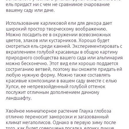
ель придаст ни с чем не сравнимое очарование
вашему саду или даче.
Использование карликовой ели для декора дает
широкий простор творческому воображению.
Можно посадить ее в окружении всевозможных
цветов, злаков или кустарников. Хорошо будет
смотреться ель среди камней. Экспериментировать с
вкраплением голубой красавицы в общую картину
природного сообщества вашего сада или альпинария
можно бесконечно. Этот вид ели хорошо поддается
состриганию ветвей, поэтому вы сможете придать ей
любую нужную форму. Можно также составлять
красивые композиции в вашем саду вместе с елью
Хупси, ее непревзойденный голубой оттенок
послужит отличным дополнением дачному
ландшафту.
Хвойное миниатюрное растение Глаука глобоза
отлично переносит заморозки и загазованный
климат мегаполисов. Однако в первую зиму после
того, как будет совершена посадка, елочку лучше