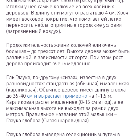
Колючая ель сохраняет свою окраску круглый год.
Иголки у нее самые колючие из всех хвойных
деревьев. В длину они могут отрастать до 4 см. Хвоя
имеет восковое покрытие, что помогает ей легко
переносить неблагоприятные городские условия
(загрязненный воздух).
Продолжительность жизни колючей ели очень
большая – до трехсот лет. Высота дерева может быть
различной, в зависимости от сорта. При этом рост
дерева происходит очень медленно.
Ель Глаука, по-другому «сизая», известна в двух
разновидностях: стандартная (обычная) и маленькая
(карликовая). Обычное дерево имеет длину ствола
до 35-40
см и вырастает примерно
на 1-1,5 м.
Карликовая растет медленнее (8-15 см в год), а ее
максимальная высота не выходит за рамки двух
метров. Правильное название этой малышки –
Глаука глобоза (Сизая шаровидная).
Глаука глобоза выведена селекционным путем в