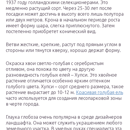
1937 году голландскими селекционерами. Это
медленно растущий сорт. Через 25-30 лет после
посадки может достичь в высоту всего лишь полутора
или двух метров. Крона в начальном периоде роста
имеет форму шара, слегка приплюснутого. Затем
постепенно приобретет конический вид.
Ветви жесткие, крепкие, растут под прямым углом в
стороны или тянутся кверху, хорошо держат форму.
Окраска хвои светло-голубая с серебристым
отливом, она похожа по цвету на другую
разновидность голубых елей – Хупси. Это хвойное
растение отличается особенно ярким оттенком
голубого цвета. Хупси – сорт среднего размера, такое
растение вырастает до 10-12 м.
Красивая голубая ель
часто используется для создания лесопарковой зоны
в черте города.
Глаука глобоза очень популярна в среде дизайнеров
ландшафта. Она может служить украшением любого
земельного участка. В умелых руках специалиста эта