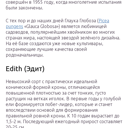
совершён в 1955 году, когда многолетние испытания
были закончены.
С тех пор и до наших дней Глаука Глобоза (
Picea
pungens
«Glauca Globosa») является любимицей
садоводов, популярнейшим хвойником во многих
странах мира, настоящей звездой зелёного дизайна.
На её базе создаются уже новые культивары,
сохраняющие лучшие качества своей
родоначальницы.
Edith (Эдит)
Невысокий сорт с практически идеальной
конической формой кроны, отличающейся
повышенной плотностью за счет тонких, густо
растущих на ветках иголок. В первые годы у голубой
ели формируется побег-лидер, которые и станет
впоследствии основой для формирования
правильной ровной кроны. К 10 годам вырастает до
1,5-2 м. Последующий ежегодный прирост составляет
20-25 см.